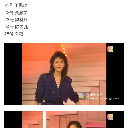
21号 丁凤仪
22号 吴嘉文
23号 梁林玲
24号 陈雪儿
25号 乐蓓