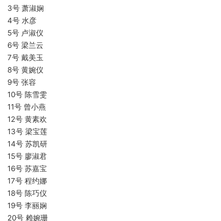
3号 萧淑娴
4号 水彦
5号 卢淑仪
6号 梁兰云
7号 戴美玉
8号 黄婉仪
9号 张容
10号 陈雪雯
11号 曾小燕
12号 黄素欢
13号 梁宝莲
14号 苏凯研
15号 廖淑君
16号 苏嘉宝
17号 程约娜
18号 陈巧仪
19号 李丽娴
20号 赖婉珊