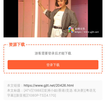
资源下载
游客需要登录后才能下载
登录下载
本文链接：
https://www.gjtt.net/20426.html
本文标题：[ATV][1988][亚洲小姐(香港)竞选 准决赛][粤语无
字幕][新亚视][1080P-TS][4.17G]