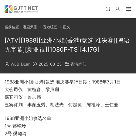
当前位置：
港剧天堂
香港综艺
正文
[ATV][1988][亚洲小姐(香港)竞选 准决赛][粤语
无字幕][新亚视][1080P-TS][4.17G]
WEB-DLer
2025-03-23
香港综艺
1988
亚洲小姐
(香港)竞选 准决赛举行日期：1988年7月1日
大会司仪：黄植森、黎燕珊
嘉宾司仪：曾志伟
嘉宾评判：李颜玉秀、胡法光、何超琼、陈祖泽、王仁曼
1988亚洲小姐参选名单
1号 蔡艳玲
2号 樊璐玲