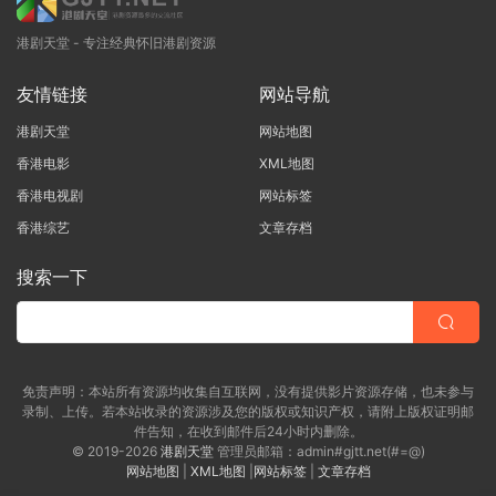
港剧天堂 - 专注经典怀旧港剧资源
友情链接
网站导航
港剧天堂
网站地图
香港电影
XML地图
香港电视剧
网站标签
香港综艺
文章存档
搜索一下
免责声明：本站所有资源均收集自互联网，没有提供影片资源存储，也未参与
录制、上传。若本站收录的资源涉及您的版权或知识产权，请附上版权证明邮
件告知，在收到邮件后24小时内删除。
© 2019-2026
港剧天堂
管理员邮箱：admin#gjtt.net(#=@)
网站地图
|
XML地图
|
网站标签
|
文章存档