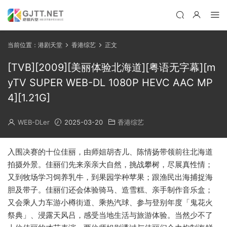
当前位置：
港剧天堂
香港综艺
正文
[TVB][2009][美丽体验北海道][粤语无字幕][m
yTV SUPER WEB-DL 1080P HEVC AAC MP
4][1.21G]
WEB-DLer
2025-03-20
香港综艺
入围决赛的十位佳丽，由师姐胡杏儿、陈情扬带领前往北海道
拍摄外景。佳丽们先来亲亲大自然，挑战攀树，尽展真性情；
又到牧场学习饲养乳牛，到果园学种苹果；跟渔民出海捕捉海
胆及带子。佳丽们还会体验骑马、造雪糕、亲手制作音乐盒；
又会乘人力车游小樽街道、乘热汽球、参与登别年度「鬼花火
祭典」、浸露天风吕，感受当地生活与旅游体验。当然少不了