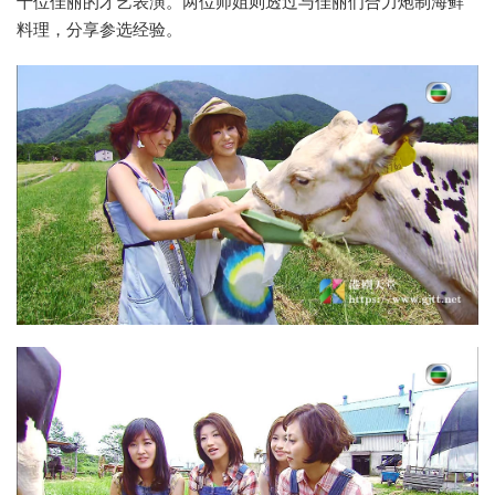
十位佳丽的才艺表演。两位师姐则透过与佳丽们合力炮制海鲜
料理，分享参选经验。