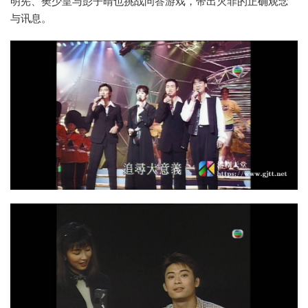
明宪、樊少皇与彭子晴也挑战问答游戏，带出灭罪的正确观念
与讯息。