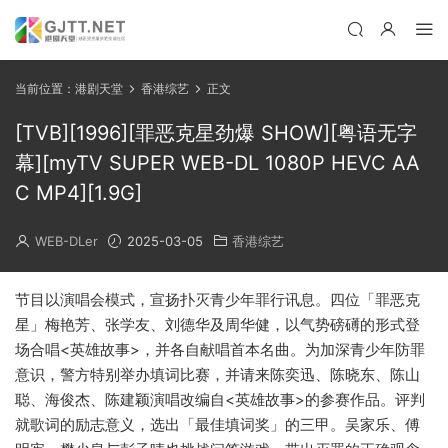
当前位置：
港剧天堂
香港综艺
正文
[TVB][1996][罪恶克星劲爆 SHOW][粤语无字
幕][myTV SUPER WEB-DL 1080P HEVC AA
C MP4][1.9G]
WEB-DLer
2025-03-05
香港综艺
节目以演唱会模式，宣扬扑灭青少年罪行讯息。四位「罪恶克
星」梅艳芳、张学友、刘德华及周华健，以气势磅礡的形式登
场合唱<英雄故事>，并各自献唱首本名曲。为加深青少年防罪
意识，警方特别举办填词比赛，并请来陈奕迅、陈晓东、陈山
聪、海俊杰、陈建颖演唱改编自<英雄故事>的参赛作品。评判
就歌词的励志意义，选出「最佳填词奖」的三甲。吴家乐、傅