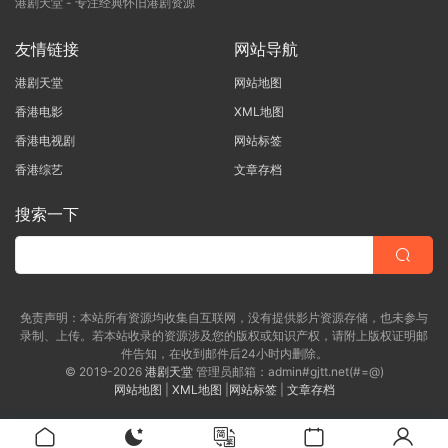
港剧天堂 - 专注经典怀旧港剧资源
友情链接
网站导航
港剧天堂
网站地图
香港电影
XML地图
香港电视剧
网站标签
香港综艺
文章存档
搜索一下
免责声明：本站所有资源均收集自互联网，没有提供影片资源存储，也未参与
录制、上传。若本站收录的资源涉及您的版权或知识产权，请附上版权证明邮
件告知，在收到邮件后24小时内删除。
© 2019-2026
港剧天堂
管理员邮箱：admin#gjtt.net(#=@)
网站地图
|
XML地图
|
网站标签
|
文章存档