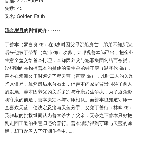
首播: 2002-09-16
集数: 45
又名: Golden Faith
流金岁月
的剧情简介 · · · · · ·
丁善本（罗嘉良 饰）在6岁时因父母沉船身亡，弟弟不知所踪。
后来他被丁荣帮（秦沛 饰）收养，荣邦视善本为己出，把金业
生意全盘交给善本打理，本却因养父与犯罪集团勾结而被捕，
没想到的是拘捕善本的是他的亲生弟弟钟守康（温兆伦 饰）。
善本在澳洲公干时邂逅了程天蓝（宣萱 饰），此时二人的关系
陷入僵局，虽然最后水落石出，但善本的家庭背景阻碍了两人
的发展。善本因养父的关系多次与守康发生争执，为了避免影
响守康的前途，善本决定不与守康相认。而善本也知道守康一
直喜欢天蓝，便决定忍痛与天蓝分手。义弟丁善行（林峰 饰）
受叔叔的挑拨继而认为善本杀害了父亲，无奈之下善本只好把
刚走回正道的生意归还给善行。善本渐渐得到守康与天蓝的谅
解，却再次卷入了江湖斗争中……