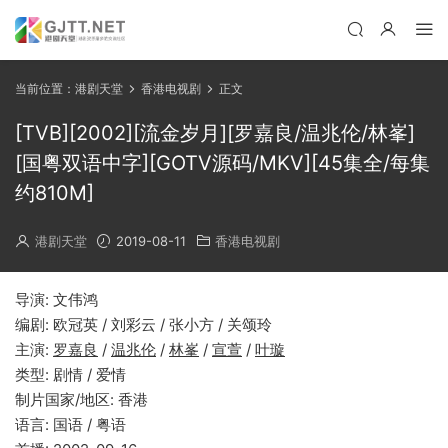
当前位置：
港剧天堂
香港电视剧
正文
[TVB][2002][流金岁月][罗嘉良/温兆伦/林峯]
[国粤双语中字][GOTV源码/MKV][45集全/每集
约810M]
港剧天堂
2019-08-11
香港电视剧
导演: 文伟鸿
编剧: 欧冠英 / 刘彩云 / 张小方 / 关颂玲
主演:
罗嘉良
/
温兆伦
/
林峯
/
宣萱
/
叶璇
类型: 剧情 / 爱情
制片国家/地区: 香港
语言: 国语 / 粤语