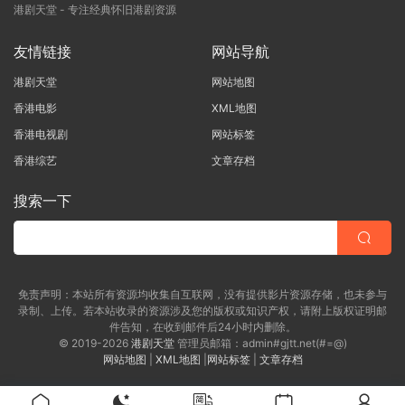
港剧天堂 - 专注经典怀旧港剧资源
友情链接
网站导航
港剧天堂
网站地图
香港电影
XML地图
香港电视剧
网站标签
香港综艺
文章存档
搜索一下
免责声明：本站所有资源均收集自互联网，没有提供影片资源存储，也未参与
录制、上传。若本站收录的资源涉及您的版权或知识产权，请附上版权证明邮
件告知，在收到邮件后24小时内删除。
© 2019-2026
港剧天堂
管理员邮箱：admin#gjtt.net(#=@)
网站地图
|
XML地图
|
网站标签
|
文章存档