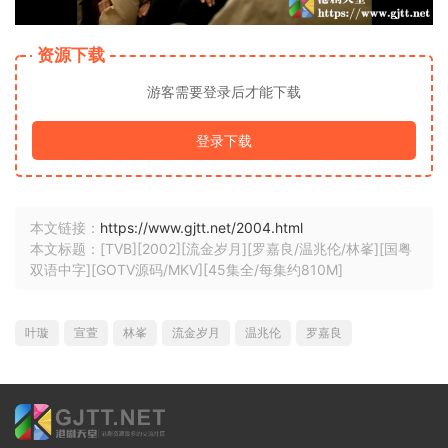
资源下载
游客需要登录后才能下载
登录下载
本文链接：
https://www.gjtt.net/2004.html
本文标题：[TVB][2002][流金岁月][罗嘉良/温兆伦/林峯][国粤
双语中字][GOTV源码/MKV][45集全/每集约810M]
叶璇
宣萱
林峯
流金岁月
温兆伦
罗嘉良