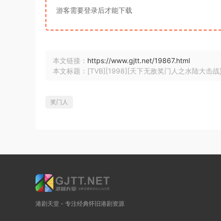
游客需要登录后才能下载
本文链接：
https://www.gjtt.net/19867.html
本文标题：[TVB][1998][天下无敌奖门人之水陆大击战][粤语无字
奖门人
港剧天堂 - 专注经典怀旧港剧资源