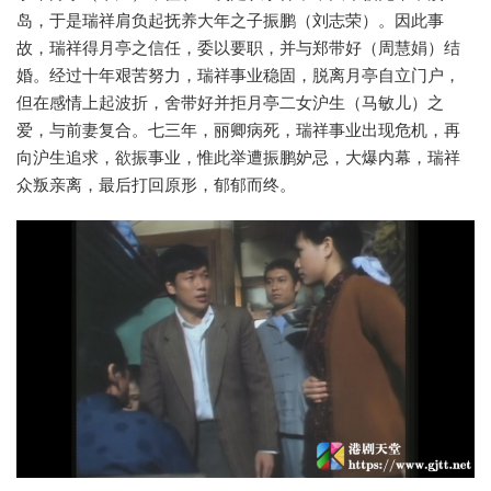
岛，于是瑞祥肩负起抚养大年之子振鹏（刘志荣）。因此事
故，瑞祥得月亭之信任，委以要职，并与郑带好（周慧娟）结
婚。经过十年艰苦努力，瑞祥事业稳固，脱离月亭自立门户，
但在感情上起波折，舍带好并拒月亭二女沪生（马敏儿）之
爱，与前妻复合。七三年，丽卿病死，瑞祥事业出现危机，再
向沪生追求，欲振事业，惟此举遭振鹏妒忌，大爆内幕，瑞祥
众叛亲离，最后打回原形，郁郁而终。