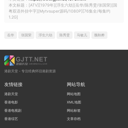
本文标题：[ATV][1979年][浮生六劫][岳华/陈秀雯/张国荣][国
粤双语外挂中字][Mytvsuper源码/1080P][76集全/每集约
1.2G]
岳华
张国荣
浮生六劫
陈秀雯
马敏儿
魏秋桦
港剧天堂 - 专注经典怀旧港剧资源
友情链接
网站导航
港剧天堂
网站地图
香港电影
XML地图
香港电视剧
网站标签
香港综艺
文章存档