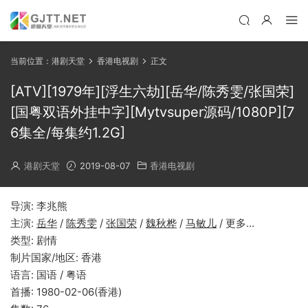
当前位置：
港剧天堂
香港电视剧
正文
[ATV][1979年][浮生六劫][岳华/陈秀雯/张国荣]
[国粤双语外挂中字][Mytvsuper源码/1080P][7
6集全/每集约1.2G]
港剧天堂
2019-08-07
香港电视剧
导演: 李兆熊
主演:
岳华
/
陈秀雯
/
张国荣
/
魏秋桦
/
马敏儿
/ 更多…
类型: 剧情
制片国家/地区: 香港
语言: 国语 / 粤语
首播: 1980-02-06(香港)