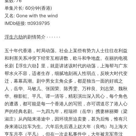
集数: 76
单集片长: 60分钟(香港)
又名: Gone with the wind
IMDb链接: tt0939795
浮生六劫
的剧情简介 · · · · · ·
五十年代香港，时局动荡。社会上某些有势力人士往往在利益
和利害关系冲突下经常互相讲数，欧斗和争地盘。在丽的电视
长剧【浮生六劫】里，就是讲述该时代的动荡，上海帮与广东
帮水火不容，适者生存，细腻地刻画人性弱点，反映大时代变
迁，幕幕高潮。剧中男女主角众多，都是独当一面的好戏之
人，岳华、马敏儿、张国荣、陈秀雯、万梓良、刘志荣、魏秋
华、柳影虹、平凡、谭一清等，精彩演出深入民心，每个角色
的遭遇，都可能是每一个香港人的写照，亦可谓道尽了港人心
声的经典名剧。一九四九年，程瑞祥（岳华）携妻林丽卿（梁
淑庄）从内陆来港途中，因环境所迫卖妻，甚为后悔，惟有只
身来港以拉车为生。六年后先后遇上赵大年（良鸣）与上海大
亨车月亭（平凡），但在一次走私事件中，大年被充军帝汶