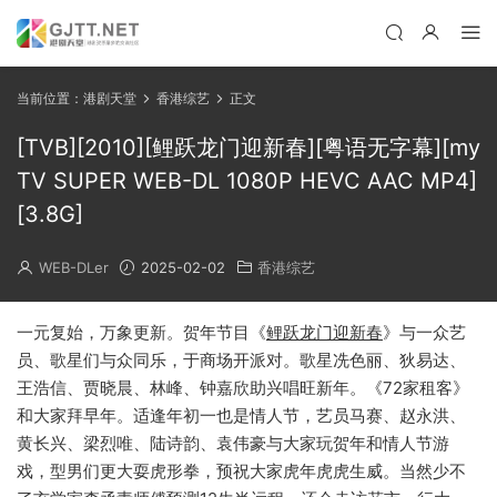
当前位置：
港剧天堂
香港综艺
正文
[TVB][2010][鲤跃龙门迎新春][粤语无字幕][my
TV SUPER WEB-DL 1080P HEVC AAC MP4]
[3.8G]
WEB-DLer
2025-02-02
香港综艺
一元复始，万象更新。贺年节目《
鲤跃龙门迎新春
》与一众艺
员、歌星们与众同乐，于商场开派对。歌星冼色丽、狄易达、
王浩信、贾晓晨、林峰、钟嘉欣助兴唱旺新年。《72家租客》
和大家拜早年。适逢年初一也是情人节，艺员马赛、赵永洪、
黄长兴、梁烈唯、陆诗韵、袁伟豪与大家玩贺年和情人节游
戏，型男们更大耍虎形拳，预祝大家虎年虎虎生威。当然少不