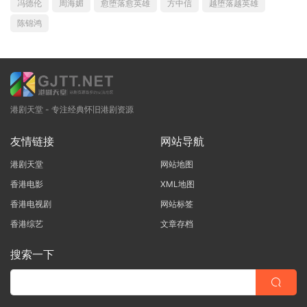
冯德伦
周海媚
愈堕落愈英雄
方中信
越堕落越英雄
陈锦鸿
港剧天堂 - 专注经典怀旧港剧资源
友情链接
网站导航
港剧天堂
网站地图
香港电影
XML地图
香港电视剧
网站标签
香港综艺
文章存档
搜索一下