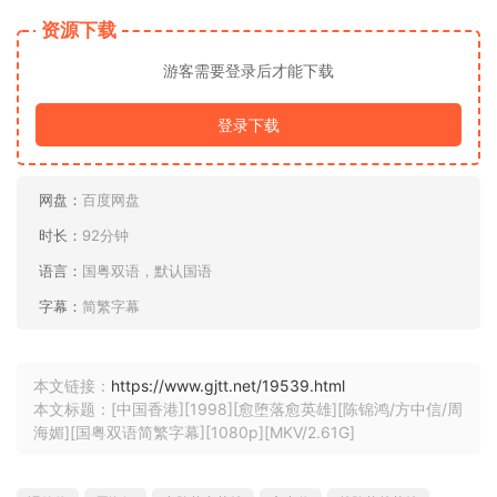
资源下载
游客需要登录后才能下载
登录下载
网盘：
百度网盘
时长：
92分钟
语言：
国粤双语，默认国语
字幕：
简繁字幕
本文链接：
https://www.gjtt.net/19539.html
本文标题：[中国香港][1998][愈堕落愈英雄][陈锦鸿/方中信/周
海媚][国粤双语简繁字幕][1080p][MKV/2.61G]