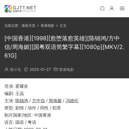
当前位置：
港剧天堂
香港电影
正文
[中国香港][1998][愈堕落愈英雄][陈锦鸿/方中
信/周海媚][国粤双语简繁字幕][1080p][MKV/2.
61G]
陈小生
2025-01-27
香港电影
导演: 霍耀良
编剧: 王晶
主演:
陈锦鸿
/
方中信
/
周海媚
/
冯德伦
类型: 剧情 / 动作 / 同性 / 犯罪
制片国家/地区: 中国香港
语言: 国语 / 粤语