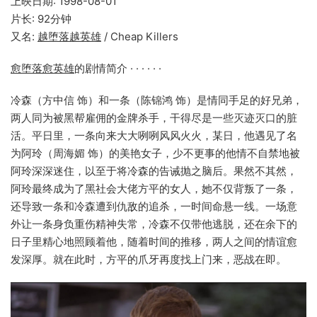
上映日期: 1998-08-01
片长: 92分钟
又名:
越堕落越英雄
/ Cheap Killers
愈堕落愈英雄
的剧情简介 · · · · · ·
冷森（方中信 饰）和一条（陈锦鸿 饰）是情同手足的好兄弟，
两人同为被黑帮雇佣的金牌杀手，干得尽是一些灭迹灭口的脏
活。平日里，一条向来大大咧咧风风火火，某日，他遇见了名
为阿玲（周海媚 饰）的美艳女子，少不更事的他情不自禁地被
阿玲深深迷住，以至于将冷森的告诫抛之脑后。果然不其然，
阿玲最终成为了黑社会大佬方平的女人，她不仅背叛了一条，
还导致一条和冷森遭到仇敌的追杀，一时间命悬一线。一场意
外让一条身负重伤精神失常，冷森不仅带他逃脱，还在余下的
日子里精心地照顾着他，随着时间的推移，两人之间的情谊愈
发深厚。就在此时，方平的爪牙再度找上门来，恶战在即。