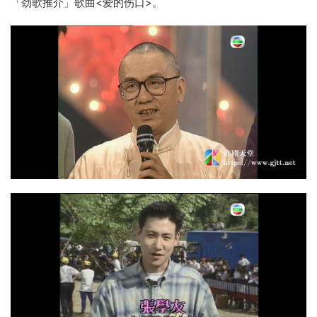
「劲歌推介」歌曲<爱的伤口>。