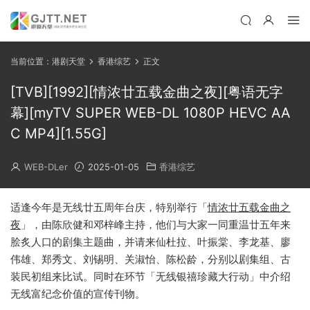
当前位置：
港剧天堂
香港综艺
正文
[TVB][1992][情浓廿五载金曲之夜][粤语无字
幕][myTV SUPER WEB-DL 1080P HEVC AA
C MP4][1.55G]
WEB-DLer
2025-01-05
香港综艺
适逢今年是无线廿五周年台庆，特别举行「
情浓廿五载金曲之
夜
」，由陈欣健和邓梓峰主持，他们与大家一同重温廿五年来
脍炙人口的剧集主题曲，并请来仙杜拉、叶振棠、李龙基、廖
伟雄、郑秀文、刘锡明、关淑怡、陈松龄，分别以剧集组、古
装民初组来比试。同时在环节「无线银禧珍藏大行动」中介绍
无线富纪念价值的宣传刊物。