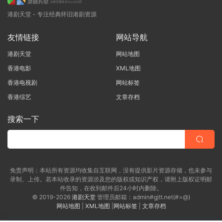
港剧天堂 - 专注经典怀旧港剧资源
友情链接
网站导航
港剧天堂
网站地图
香港电影
XML地图
香港电视剧
网站标签
香港综艺
文章存档
搜索一下
免责声明：本站所有资源均收集自互联网，没有提供影片资源存储，也未参与
录制、上传。若本站收录的资源涉及您的版权或知识产权，请附上版权证明邮
件告知，在收到邮件后24小时内删除。
© 2019-2026
港剧天堂
管理员邮箱：admin#gjtt.net(#=@)
网站地图
|
XML地图
|
网站标签
|
文章存档