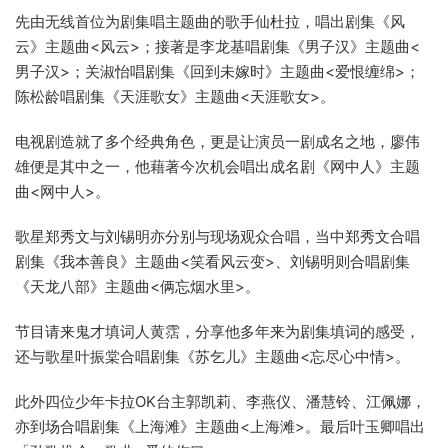
先由无线首位为剧集唱主题曲的歌手仙杜拉，唱出剧集《风
云》主题曲<风云>；接著是李龙基唱剧集《男子汉》主题曲<
男子汉>；关淑怡唱剧集《回到未嫁时》主题曲<爱恨缠绵>；
陈松龄唱剧集《天涯歌女》主题曲<天涯歌女>。
电视剧造就了多个经典角色，更是让演员一剧成名之地，廖伟
雄便是其中之一，他藉著今次机会唱出成名剧《网中人》主题
曲<网中人>。
歌星郑秀文与刘锡明亦分别与现场观众合唱，当中郑秀文合唱
剧集《我本善良》主题曲<笑看风云变>、刘锡明则合唱剧集
《天龙八部》主题曲<俩忘烟水里>。
节目请来鬼才填词人黄霑，分享他多年来为剧集填词的感受，
还与歌星叶振棠合唱剧集《苏乞儿》主题曲<忘尽心中情>。
此外四位少年卡拉OK台主郭凯莉、李燕仪、潘慧铃、江佩娜，
亦到场合唱剧集《上海滩》主题曲<上海滩>。最后叶玉卿唱出