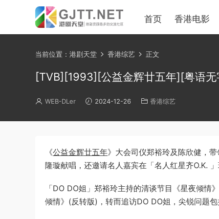
首页
香港电影
当前位置：
港剧天堂
香港综艺
正文
[TVB][1993][公益金辉廿五年][粤语无字幕]
WEB-DLer
2024-12-26
香港综艺
《
公益金辉廿五年
》大会司仪郑裕玲及陈欣健，带
隆璇献唱，还邀请名人嘉宾在「名人红星齐O.K. 
「DO DO姐」郑裕玲主持的清谈节目《星夜倾
倾情》(反转版)，转而追访DO DO姐，尖锐问