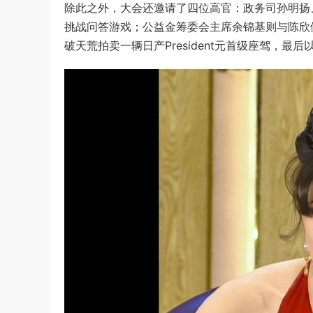
除此之外，大会还邀请了四位高官：政务司孙明扬
挑战问答游戏；公益金筹委会主席余锦基则与陈欣健、
破天荒拍卖一辆日产President元首级座驾，最