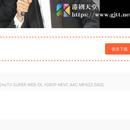
登录下载
 SUPER WEB-DL 1080P HEVC AAC MP4][2.58G]