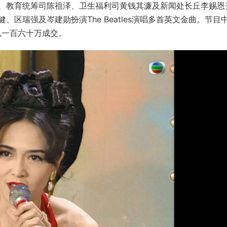
、教育统筹司陈祖泽、卫生福利司黄钱其濂及新闻处长丘李赐恩
区瑞强及岑建勋扮演The Beatles演唱多首英文金曲。节目
后以一百六十万成交。