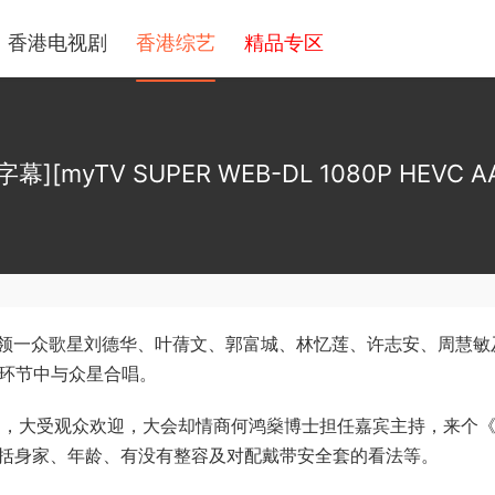
香港电视剧
香港综艺
精品专区
[myTV SUPER WEB-DL 1080P HEVC AAC
领一众歌星刘德华、叶蒨文、郭富城、林忆莲、许志安、周慧敏
」环节中与众星合唱。
情》，大受观众欢迎，大会却情商何鸿燊博士担任嘉宾主持，来个
题包括身家、年龄、有没有整容及对配戴带安全套的看法等。