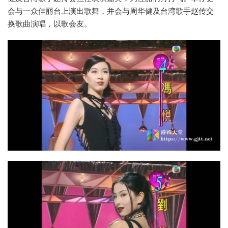
会与一众佳丽台上演出歌舞，并会与周华健及台湾歌手赵传交
换歌曲演唱，以歌会友。