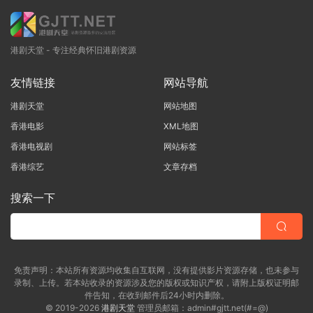
港剧天堂 - 专注经典怀旧港剧资源
友情链接
网站导航
港剧天堂
网站地图
香港电影
XML地图
香港电视剧
网站标签
香港综艺
文章存档
搜索一下
免责声明：本站所有资源均收集自互联网，没有提供影片资源存储，也未参与
录制、上传。若本站收录的资源涉及您的版权或知识产权，请附上版权证明邮
件告知，在收到邮件后24小时内删除。
© 2019-2026
港剧天堂
管理员邮箱：admin#gjtt.net(#=@)