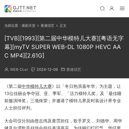
当前位置：
港剧天堂
香港综艺
正文
[TVB][1993][第二届中华模特儿大赛][粤语无字
幕][myTV SUPER WEB-DL 1080P HEVC AA
C MP4][2.61G]
WEB-DLer
2024-12-06
香港综艺
《第二届
中华模特儿大赛
》以「冬日热浪嘉年华」为主题，让
13位佳丽会争夺冠、亚、季军、「活力模特儿奖」及「最佳睡
前服演绎奖」三项殊荣；并邀请了模特儿界及时装设计界专业
人士担任评判。
大会司仪分别由曾志伟及黄霑担任，歌手罗文 、刘德华、周华
健及台湾歌手赵传会担任表演嘉宾，为佳丽们打打气。华仔更