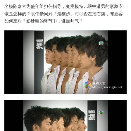
名模陈嘉容为盛年组担任指导，究竟模特儿眼中港男的形象应
该是怎样的？袁伟豪问到「走猫步」时可否左摇右摆，陈嘉容
如何应对？影硬照的环节中，谁最帅气？