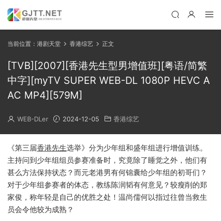
当前位置：
港剧天堂
香港综艺
正文
[TVB][2007][香港先生型男增值班][粤语/简繁
中字][myTV SUPER WEB-DL 1080P HEVC A
AC MP4][579M]
WEB-DLer
2024-12-05
香港综艺
《第三届
香港先生
选举》分为少年组和盛年组进行增值训练。
主持问到少年组组员参赛准备时，究竟除了睡觉之外，他们有
甚么方法保持状态？而元老港男有何锦囊给少年组的初哥们？
对于少年组参赛者的体态，教练陈润韬有何意见？较瘦削的郑
家俊，称年轻是自己的优胜之处！温尚儒何以指过往曾当救生
员会令他较为成熟？