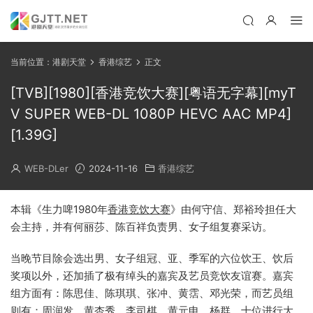
当前位置：
港剧天堂
香港综艺
正文
[TVB][1980][香港竞饮大赛][粤语无字幕][myT
V SUPER WEB-DL 1080P HEVC AAC MP4]
[1.39G]
WEB-DLer
2024-11-16
香港综艺
本辑《生力啤1980年
香港竞饮大赛
》由何守信、郑裕玲担任大
会主持，并有何丽莎、陈百祥负责男、女子组复赛采访。
当晚节目除会选出男、女子组冠、亚、季军的六位饮王、饮后
奖项以外，还加插了极有绰头的嘉宾及艺员竞饮友谊赛。嘉宾
组方面有：陈思佳、陈琪琪、张冲、黄霑、邓光荣，而艺员组
则有：周润发、黄杏秀、李司棋、黄元申、杨群。十位进行大