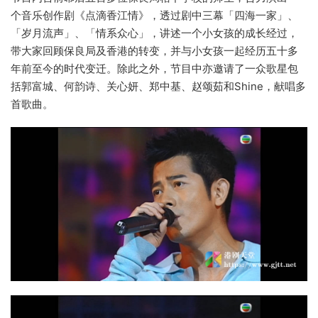
个音乐创作剧《点滴香江情》，透过剧中三幕「四海一家」、
「岁月流声」、「情系众心」，讲述一个小女孩的成长经过，
带大家回顾保良局及香港的转变，并与小女孩一起经历五十多
年前至今的时代变迁。除此之外，节目中亦邀请了一众歌星包
括郭富城、何韵诗、关心妍、郑中基、赵颂茹和Shine，献唱多
首歌曲。