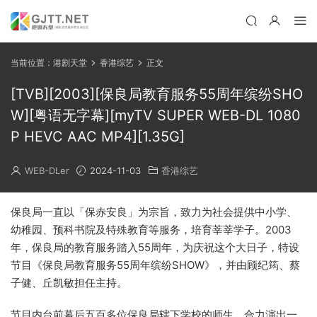
当前位置：
港剧天堂
香港综艺
正文
[TVB][2003][保良局教育服务55周年缤纷SHO
W][粤语无字幕][myTV SUPER WEB-DL 1080
P HEVC AAC MP4][1.35G]
WEB-DLer
2024-11-03
香港综艺
保良局一直以「保赤安良」为宗旨，致力为社会提供中小学、
幼稚园、预科书院及特殊教育等服务，培育莘莘学子。2003
年，保良局的教育服务踏入55周年，为庆祝这个大日子，特设
节目《保良局教育服务55周年缤纷SHOW》，并由顾纪筠、蔡
子健、丘凯敏担任主持。
节目内台前幕后五百多位保良局辖下学校的师生，合力演出一