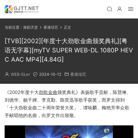
当前位置：
港剧天堂
香港综艺
正文
[TVB][2002][年度十大劲歌金曲颁奖典礼][粤
语无字幕][myTV SUPER WEB-DL 1080P HEV
C AAC MP4][4.84G]
WEB-DLer
2024-10-12
香港综艺
《2002年度十大
劲歌金曲
颁奖典礼》表扬歌手贡献，陈慧琳、
刘德华、杨千嬅、李克勤、陈奕迅等歌手获奖，而罗文得到
「十大劲歌金曲二十周年荣誉大奖」，谭咏麟、梅艳芳率众歌
手献唱他的名曲，向罗文作出致敬。