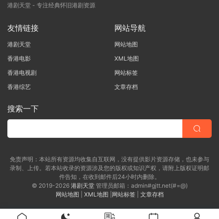
港剧天堂 - 专注经典怀旧港剧资源
友情链接
网站导航
港剧天堂
网站地图
香港电影
XML地图
香港电视剧
网站标签
香港综艺
文章存档
搜索一下
免责声明：本站所有资源均收集自互联网，没有提供影片资源存储，也未参与
录制、上传。若本站收录的资源涉及您的版权或知识产权，请附上版权证明邮
件告知，在收到邮件后24小时内删除。
© 2019-2026
港剧天堂
管理员邮箱：admin#gjtt.net(#=@)
网站地图
|
XML地图
|
网站标签
|
文章存档