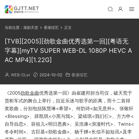
当前位置：
港剧天堂
香港综艺
正文
[TVB][2005][劲歌金曲优秀选第一回][粤语无
字幕][myTV SUPER WEB-DL 1080P HEVC A
AC MP4][1.22G]
WEB-DLer
2024-10-02
香港综艺
《2005
劲歌金曲
优秀选第一回》由崔建邦担当司仪，破天荒于
货柜车式的舞台上举行，拉近乐迷与歌手的距离，而十二首得
奖歌曲，分别包括陈慧琳<希望>、何韵诗<如无意外>、张敬轩
<Blessing>、薛凯琪<小黑与我>、梁靖琪<我们仨>、方力申<
自导自恋>、容祖儿<明日恩典>、吴浩康<浪漫时代>、Twins<
冬令时间>、古巨基<劲歌金曲>、杨千嬅<长信不如短讯>及李