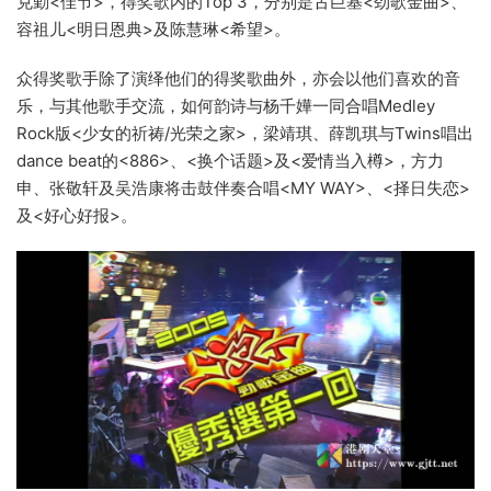
克勤<佳节>，得奖歌内的Top 3，分别是古巨基<劲歌金曲>、
容祖儿<明日恩典>及陈慧琳<希望>。
众得奖歌手除了演绎他们的得奖歌曲外，亦会以他们喜欢的音
乐，与其他歌手交流，如何韵诗与杨千嬅一同合唱Medley
Rock版<少女的祈祷/光荣之家>，梁靖琪、薛凯琪与Twins唱出
dance beat的<886>、<换个话题>及<爱情当入樽>，方力
申、张敬轩及吴浩康将击鼓伴奏合唱<MY WAY>、<择日失恋>
及<好心好报>。