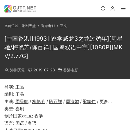
当前位置：
港剧天堂
香港电影
正文
[中国香港][1993][逃学威龙3之龙过鸡年][周星
驰/梅艳芳/陈百祥][国粤双语中字][1080P][MK
V/2.77G]
港剧天堂
2019-07-28
香港电影
导演: 王晶
编剧: 王晶
主演:
周星驰
/
梅艳芳
/
陈百祥
/
周海媚
/
梁家仁
/ 更多…
类型: 喜剧
制片国家/地区: 香港
语言: 国语 / 粤语