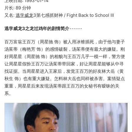
上映日期: 1993-01-14
片长: 89 分钟
又名:
逃学威龙
3第七感抓财神 / Fight Back to School III
逃学威龙3之龙过鸡年的剧情简介 · · · · · ·
百万富翁王百万（周星驰 饰）被人用冰锥插死，由于他与妻子
汤茱蒂（梅艳芳 饰）的感情破裂，汤茱蒂便有最大的嫌疑。刚
好周星星（周星驰 饰）的相貌与王百万几乎一模一样，警方便
让周星星假扮王百万让汤茱蒂带回家，好让周星星能够从中寻
找证据。当周星星进入王家后，发觉王百万的好友林大岳（黄
秋生 饰）也有重大嫌疑。怎料林大岳也同样被杀害。案情疑点
重重，周星星后来发现汤茱蒂跟王百万的女秘书有暧昧的关
系。