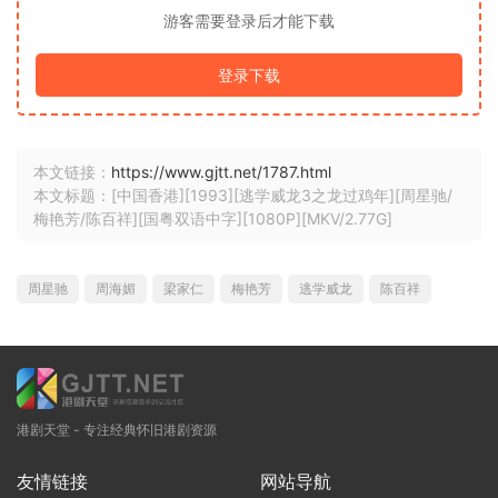
游客需要登录后才能下载
登录下载
本文链接：
https://www.gjtt.net/1787.html
本文标题：[中国香港][1993][逃学威龙3之龙过鸡年][周星驰/
梅艳芳/陈百祥][国粤双语中字][1080P][MKV/2.77G]
周星驰
周海媚
梁家仁
梅艳芳
逃学威龙
陈百祥
港剧天堂 - 专注经典怀旧港剧资源
友情链接
网站导航