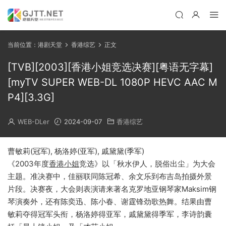
当前位置：
港剧天堂
香港综艺
正文
[TVB][2003][香港小姐竞选决赛][粤语无字幕]
[myTV SUPER WEB-DL 1080P HEVC AAC M
P4][3.3G]
WEB-DLer
2024-09-07
香港综艺
曹敏莉(冠军), 杨洛婷(亚军), 戚黛黛(季军)
《2003年度
香港小姐
竞选》以「秋水伊人，脱俗出尘」为大会
主题。准决赛中，佳丽联同陈冠希、余文乐到布吉岛拍摄外景
片段。决赛夜，大会则表演请来著名克罗地亚钢琴家Maksim钢
琴演奏外，还有陈奕迅、陈小春、谢霆锋劲歌热舞。结果由曹
敏莉夺得冠军头衔，杨洛婷得亚军，戚黛黛得季军，李诗韵囊