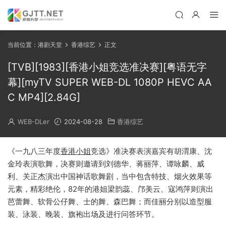
当前位置：
港剧天堂
香港综艺
正文
[TVB][1983][香港小姐竞选准决赛][粤语无字
幕][myTV SUPER WEB-DL 1080P HEVC AA
C MP4][2.84G]
WEB-DLer
2024-08-28
香港综艺
《一九八三年度
香港小姐
竞选》准决赛表演嘉宾有胡渭康、沈
金玲表演歌舞，决赛则邀请到刘德华、蒋丽萍、谭咏麟、威
利、关正杰演出中国神话歌舞剧，当中包含特技、烟火效果等
元素，精彩绝伦，82年的港姐梁韵蕊、邝美云、寇鸿萍则演出
芭蕾舞、软骨公仔舞、士的舞、森巴舞；而佳丽分别以造型服
装、泳装、晚装、旗袍出场及进行问答环节。