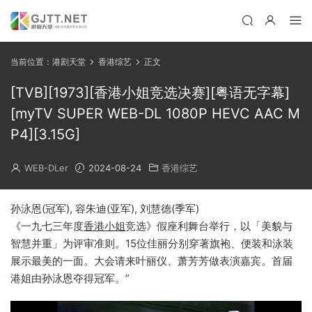
当前位置：
港剧天堂
香港综艺
正文
[TVB][1973][香港小姐竞选决赛][粤语无字幕]
[myTV SUPER WEB-DL 1080P HEVC AAC M
P4][3.15G]
WEB-DLer
2024-08-24
香港综艺
孙泳恩(冠军), 容朱迪(亚军), 刘慧德(季军)
《一九七三年度
香港小姐
竞选》假座利舞台举行，以「美貌与
智慧并重」为评审准则。15位佳丽分别穿著旗袍、便装和泳装
展示最美的一面。大会请来叶丽仪、萧芳芳做表演嘉宾。首届
港姐由孙泳恩夺得冠军。”