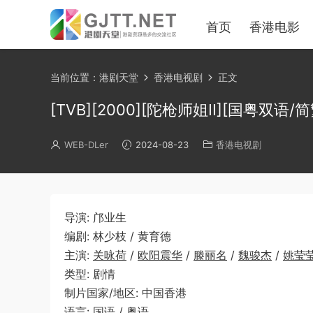
首页
香港电影
当前位置：
港剧天堂
香港电视剧
正文
[TVB][2000][陀枪师姐II][国粤双语/简繁
WEB-DLer
2024-08-23
香港电视剧
导演: 邝业生
编剧: 林少枝 / 黄育德
主演:
关咏荷
/
欧阳震华
/
滕丽名
/
魏骏杰
/
姚莹
类型: 剧情
制片国家/地区: 中国香港
语言: 国语 / 粤语