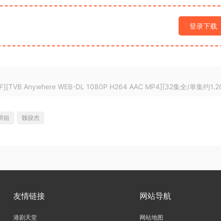
登录下载
VB Anywhere WEB-DL 1080P H264 AAC MP4][32集全/单集约1.2
师姐
魏骏杰
友情链接
网站导航
港剧天堂
网站地图