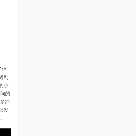
了信
遇到
的小
之间的
很多冲
郎发
…