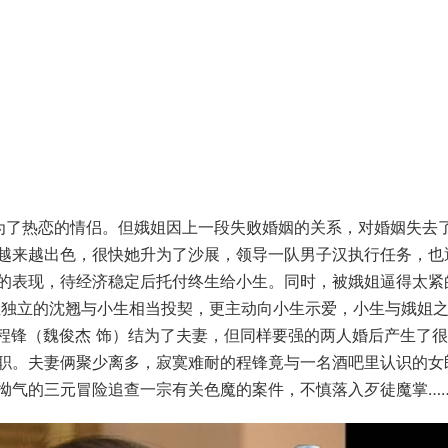
成为了热恋的情侣。但娥姐因上一段失败婚姻的关系，对婚姻失去
越来越出色，很快她升为了沙展，领导一队男子汉执行任务，也
的表现，待经济稳定后托付终生给小生。同时，被娥姐逼得太紧
性独立的沈翘与小生相当投契，更主动向小生示爱，小生与娥姐
与程锋（魏俊杰 饰）结为了夫妻，但同样要强的两人婚后产生了
职。夫妻俩聚少离多，寂寞难耐的程锋竟与一名酒吧里认识的女
拗气的三元冒险追查一宗有关色魔的案件，不慎落入歹徒魔掌…