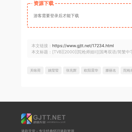
资源下载
游客需要登录后才能下载
本文链接：
https://www.gjtt.net/17234.html
本文标题：[TVB][2000][陀枪师姐II][国粤双语/简繁中字][T
关咏荷
姚莹莹
张兆辉
欧阳震华
滕丽名
陀枪
港剧天堂 - 专注经典怀旧港剧资源