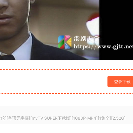
登录下载
[粤语无字幕][myTV SUPER下载版][1080P-MP4][1集全][2.52G]