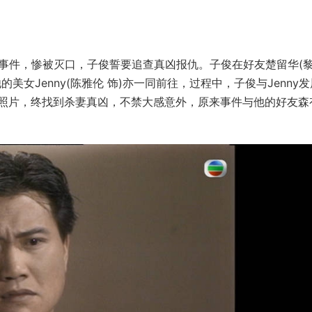
仇杀事件，惨被灭口，子俊誓要追查真凶报仇。子俊在好友楚留华(
女Jenny(陈雅伦 饰)亦一同前往，过程中，子俊与Jenny
的照片，终找到杀妻真凶，不禁大感意外，原来事件与他的好友森