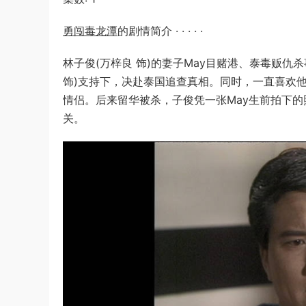
勇闯毒龙潭
的剧情简介 · · · · ·
林子俊(万梓良 饰)的妻子May目赌港、泰毒贩
饰)支持下，决赴泰国追查真相。同时，一直喜欢他的美
情侣。后来留华被杀，子俊凭一张May生前拍下
关。