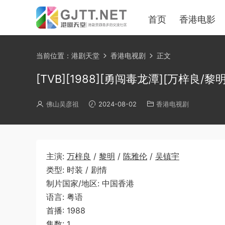
首页
香港电影
当前位置：
港剧天堂
香港电视剧
正文
[TVB][1988][勇闯毒龙潭][万梓良/黎明
佛山吴彦祖
2024-08-02
香港电视剧
主演:
万梓良
/
黎明
/
陈雅伦
/
吴镇宇
类型: 时装 / 剧情
制片国家/地区: 中国香港
语言: 粤语
首播: 1988
集数: 1