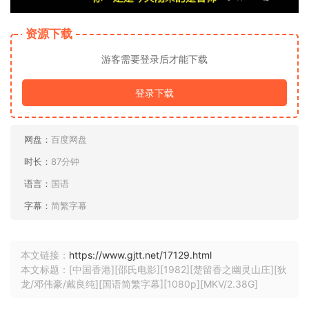
资源下载
游客需要登录后才能下载
登录下载
网盘：
百度网盘
时长：
87分钟
语言：
国语
字幕：
简繁字幕
本文链接：
https://www.gjtt.net/17129.html
本文标题：[中国香港][邵氏电影][1982][楚留香之幽灵山庄][狄
龙/邓伟豪/戴良纯][国语简繁字幕][1080p][MKV/2.38G]