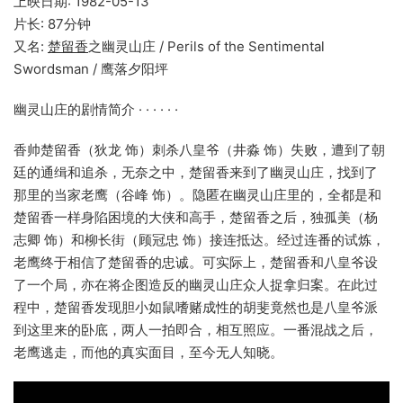
上映日期: 1982-05-13
片长: 87分钟
又名:
楚留香
之幽灵山庄 / Perils of the Sentimental
Swordsman / 鹰落夕阳坪
幽灵山庄的剧情简介 · · · · · ·
香帅楚留香（狄龙 饰）刺杀八皇爷（井淼 饰）失败，遭到了朝
廷的通缉和追杀，无奈之中，楚留香来到了幽灵山庄，找到了
那里的当家老鹰（谷峰 饰）。隐匿在幽灵山庄里的，全都是和
楚留香一样身陷困境的大侠和高手，楚留香之后，独孤美（杨
志卿 饰）和柳长街（顾冠忠 饰）接连抵达。经过连番的试炼，
老鹰终于相信了楚留香的忠诚。可实际上，楚留香和八皇爷设
了一个局，亦在将企图造反的幽灵山庄众人捉拿归案。在此过
程中，楚留香发现胆小如鼠嗜赌成性的胡斐竟然也是八皇爷派
到这里来的卧底，两人一拍即合，相互照应。一番混战之后，
老鹰逃走，而他的真实面目，至今无人知晓。