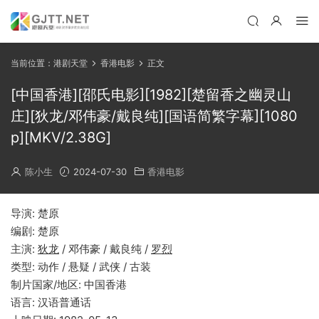
当前位置：
港剧天堂
香港电影
正文
[中国香港][邵氏电影][1982][楚留香之幽灵山
庄][狄龙/邓伟豪/戴良纯][国语简繁字幕][1080
p][MKV/2.38G]
陈小生
2024-07-30
香港电影
导演: 楚原
编剧: 楚原
主演:
狄龙
/ 邓伟豪 / 戴良纯 /
罗烈
类型: 动作 / 悬疑 / 武侠 / 古装
制片国家/地区: 中国香港
语言: 汉语普通话