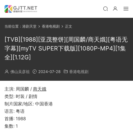
当前位置：
港剧天堂
香港电视剧
正文
[TVB][1988][亚茂整饼][周国麟/商天娥][粤语无
字幕][myTV SUPER下载版][1080P-MP4][1集
全][1.12G]
佛山吴彦祖
2024-07-28
香港电视剧
主演: 周国麟 /
商天娥
类型: 时装 / 剧情
制片国家/地区: 中国香港
语言: 粤语
首播: 1988
集数: 1