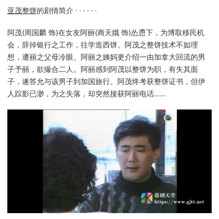
亚茂整饼
的剧情简介 · · · · · ·
阿茂(周国麟 饰)在女友阿丽(商天娥 饰)怂恿下，为博取移民机
会，辞掉银行之工作，往学造西饼。阿茂之整饼技术不如理
想，遭丽之父母冷眼。阿丽之姨妈更介绍一由加拿大回流的男
子予丽，欲撮合二人。阿丽感到阿茂以整饼为职，有失其面
子，遂答允与该男子到加国旅行。阿茂终考获整饼证书，但伊
人踪影已渺，为之失落，却突然接获阿丽电话……