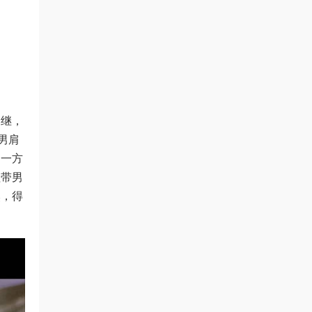
为继，
男肩
另一方
程带男
然，得