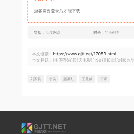
游客需要登录后才能下载
网盘：
百度网盘
时长：
114分钟
本文链接：
https://www.gjtt.net/17053.html
本文标题：[中国香港][邵氏电影][1981][长辈][刘家良/惠
刘家良
小侯
惠英红
王龙威
长辈