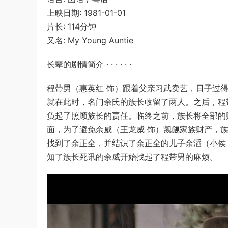
上映日期: 1981-01-01
片长: 114分钟
又名: My Young Auntie
长辈
的剧情简介 · · · · · ·
程带男（惠英红 饰）跟着父亲习武卖艺，日子过
就在此时，名门余氏的族长收留了两人。之后，程
负起了照顾族长的责任。临终之前，族长将全部的
面，为了避免余威（王龙威 饰）觊觎家族财产，
找到了余正全，并结识了余正全的儿子余滔（小侯
知了族长死讯的余威开始找起了程带男的麻烦。