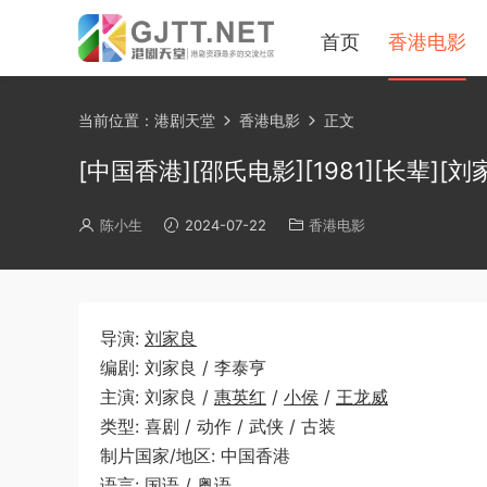
首页
香港电影
当前位置：
港剧天堂
香港电影
正文
[中国香港][邵氏电影][1981][长辈][刘
陈小生
2024-07-22
香港电影
导演:
刘家良
编剧: 刘家良 / 李泰亨
主演: 刘家良 /
惠英红
/
小侯
/
王龙威
类型: 喜剧 / 动作 / 武侠 / 古装
制片国家/地区: 中国香港
语言: 国语 / 粤语