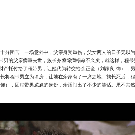
得十分困苦，一场意外中，父亲身受重伤，父女两人的日子无以
带男的父亲病重去世，族长亦缠绵病榻命不久矣，就这样，程带
财产托付给了程带男，让她代为转交给余正全（刘家良 饰），
族长将程带男立为填房，让她在余家有了一席之地。族长死后，
 饰），因程带男尴尬的身份，余滔闹出了不少的笑话。果不其