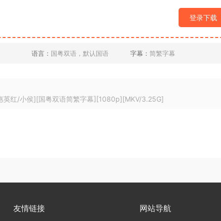
登录下载
语言：
国粤双语，默认国语
字幕：
简繁字幕
英红/小侯][国粤双语简繁字幕][1080p][MKV/3.25G]
友情链接
网站导航