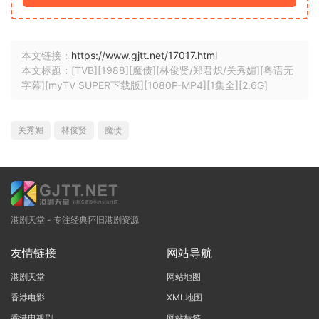
本文链接：
https://www.gjtt.net/17017.html
本文标题：[TVB][1988][魔债][林俊贤/郑君炽/关秀媚][粤语无
字幕][myTV SUPER下载版][1080P-MP4][1集全][2.6G]
关秀媚
林俊贤
魔债
港剧天堂 - 专注经典怀旧港剧资源
友情链接
网站导航
港剧天堂
网站地图
香港电影
XML地图
香港电视剧
网站标签