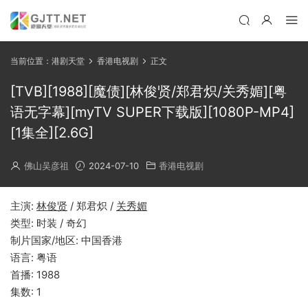
当前位置：
港剧天堂
香港电视剧
正文
[TVB][1988][魔债][林俊贤/郑君炽/关秀媚][粤
语无字幕][myTV SUPER下载版][1080P-MP4]
[1集全][2.6G]
佛山吴彦祖
2024-07-10
香港电视剧
主演:
林俊贤
/ 郑君炽 /
关秀媚
类型: 时装 / 奇幻
制片国家/地区: 中国香港
语言: 粤语
首播: 1988
集数: 1