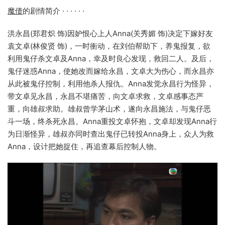
魔债
的剧情简介 · · · · · ·
洪永昌(郑君炽 饰)因妒恨心上人Anna(关秀媚 饰)决定下嫁好友
袁文卓(林俊贤 饰)，一时衝动，在刘伯帮助下，养鬼报复，欲
利用鬼仔杀文卓及Anna，幸及时良心发现，救回二人。及后，
鬼仔迷惑Anna，使她改而嫁给永昌，文卓大为伤心，而永昌亦
从此被鬼仔控制，利用他杀人报仇。Anna发觉永昌行为怪异，
带文卓见永昌，永昌不堪痛苦，向文卓求救，文卓感事态严
重，向雄叔求助。雄叔曾学茅山术，遂向永昌施法，与鬼仔恶
斗一场，终杀死永昌。Anna重投文卓怀抱，文卓却发现Anna行
为日渐怪异，雄叔亦同时查出鬼仔已转投Anna身上，众人为救
Anna，设计把她捉住，再追查幕后控制人物。