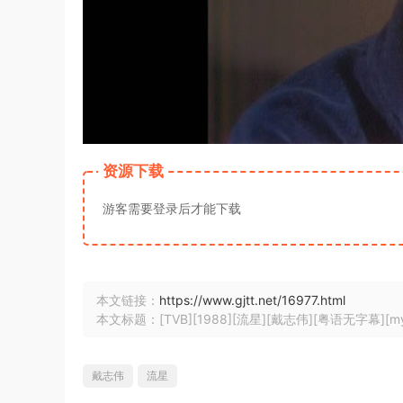
资源下载
游客需要登录后才能下载
本文链接：
https://www.gjtt.net/16977.html
本文标题：[TVB][1988][流星][戴志伟][粤语无字幕][myTV
戴志伟
流星