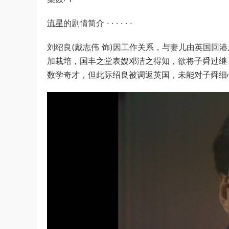
流星
的剧情简介 · · · · · ·
刘绍良(戴志伟 饰)因工作关系，与妻儿由英国回
加栽培，国丰之堂表嫂邓洁之得知，欲将子舜过继
数学奇才，但此际绍良被调返英国，未能对子舜细