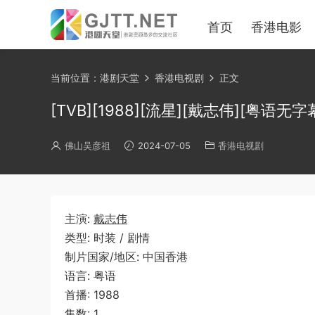
首页
香港电影
当前位置：
港剧天堂
香港电视剧
正文
[TVB][1988][流星][戴志伟][粤语无字幕]
佛山吴彦祖
2024-07-05
香港电视剧
主演:
戴志伟
类型: 时装 / 剧情
制片国家/地区: 中国香港
语言: 粤语
首播: 1988
集数: 1