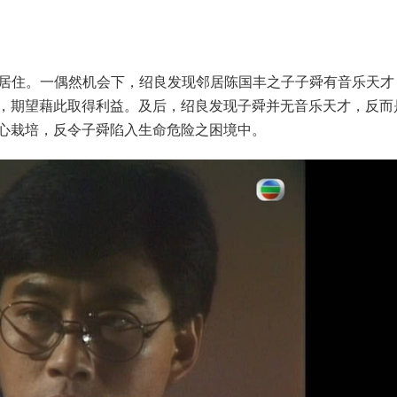
港居住。一偶然机会下，绍良发现邻居陈国丰之子子舜有音乐天才
，期望藉此取得利益。及后，绍良发现子舜并无音乐天才，反而
心栽培，反令子舜陷入生命危险之困境中。