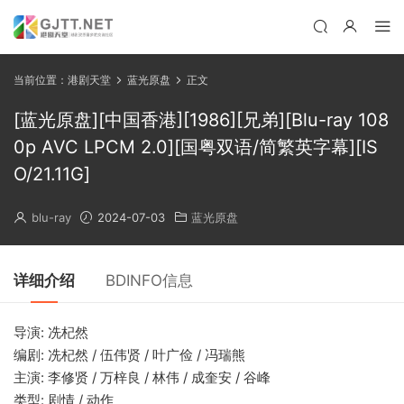
当前位置：
港剧天堂
蓝光原盘
正文
[蓝光原盘][中国香港][1986][兄弟][Blu-ray 108
0p AVC LPCM 2.0][国粤双语/简繁英字幕][IS
O/21.11G]
blu-ray
2024-07-03
蓝光原盘
详细介绍
BDINFO信息
导演: 冼杞然
编剧: 冼杞然 / 伍伟贤 / 叶广俭 / 冯瑞熊
主演: 李修贤 / 万梓良 / 林伟 / 成奎安 / 谷峰
类型: 剧情 / 动作