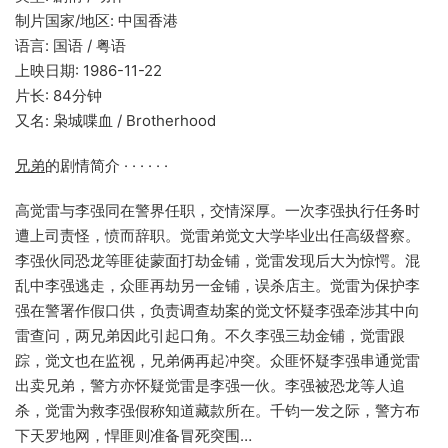
制片国家/地区: 中国香港
语言: 国语 / 粤语
上映日期: 1986-11-22
片长: 84分钟
又名: 枭城喋血 / Brotherhood
兄弟
的剧情简介 · · · · · ·
高觉雷与李强同在警界任职，交情深厚。一次李强执行任务时
遭上司责怪，愤而辞职。觉雷弟觉文大学毕业出任高级督察。
李强伙同恐龙等匪徒蒙面打劫金铺，觉雷发现后大为惊愕。混
乱中李强逃走，众匪再劫另一金铺，误杀店主。觉雷为保护李
强在警署作假口供，负责调查劫案的觉文怀疑李强牵涉其中向
雷查问，两兄弟因此引起口角。不久李强三劫金铺，觉雷跟
踪，觉文也在监视，兄弟俩再起冲突。众匪怀疑李强串通觉雷
出卖兄弟，警方亦怀疑觉雷是李强一伙。李强被恐龙等人追
杀，觉雷为救李强假称知道藏款所在。千钧一发之际，警方布
下天罗地网，悍匪则准备冒死突围…