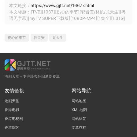
本文链接：
https://www.gjtt.net/16677.html
本文标题：[TVB][1987][伤心的季节][郭晋安/林帆/龙天生][粤
语无字幕][myTV SUPER下载版][1080P-MP4][1集全][1.31G]
伤心的季节
郭晋安
龙天生
港剧天堂 - 专注经典怀旧港剧资源
友情链接
网站导航
港剧天堂
网站地图
香港电影
XML地图
香港电视剧
网站标签
香港综艺
文章存档