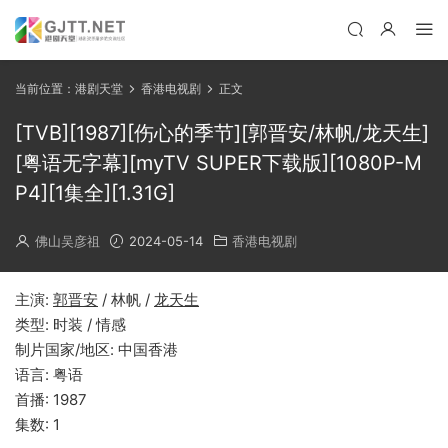
当前位置：
港剧天堂
香港电视剧
正文
[TVB][1987][伤心的季节][郭晋安/林帆/龙天生]
[粤语无字幕][myTV SUPER下载版][1080P-M
P4][1集全][1.31G]
佛山吴彦祖
2024-05-14
香港电视剧
主演:
郭晋安
/ 林帆 /
龙天生
类型: 时装 / 情感
制片国家/地区: 中国香港
语言: 粤语
首播: 1987
集数: 1