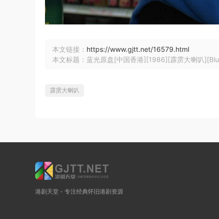
本文链接：
https://www.gjtt.net/16579.html
本文标题：蓝光原盘[中国香港][1986][霹雳大喇叭][Blu-ray
霹雳大喇叭
港剧天堂 - 专注经典怀旧港剧资源