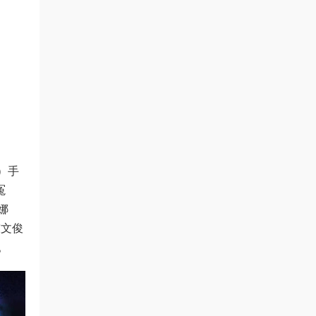
）手
冤
娜
陈文俊
。