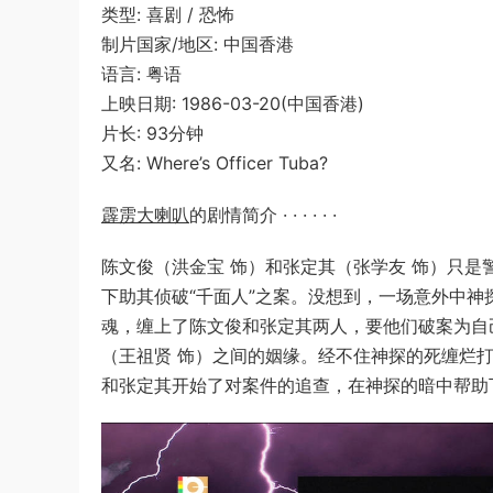
类型: 喜剧 / 恐怖
制片国家/地区: 中国香港
语言: 粤语
上映日期: 1986-03-20(中国香港)
片长: 93分钟
又名: Where’s Officer Tuba?
霹雳大喇叭
的剧情简介 · · · · · ·
陈文俊（洪金宝 饰）和张定其（张学友 饰）只是
下助其侦破“千面人”之案。没想到，一场意外中
魂，缠上了陈文俊和张定其两人，要他们破案为自
（王祖贤 饰）之间的姻缘。经不住神探的死缠烂
和张定其开始了对案件的追查，在神探的暗中帮助