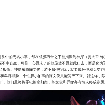
警队中的无名小卒，却在机缘巧合之下被指派到神探（姜大卫 饰
神探不幸丧生，可是，心愿未了的他显然不愿就此归去，而是化为
己报仇。神探威胁陈文俊，若不帮他报仇，就要破坏他和女友乔
打和卑鄙威胁，个性胆小怕事的陈文俊只能答应下来。就这样，
下，他们最终将罪犯捉拿归案，陈文俊和乔娜亦有情人终成眷属