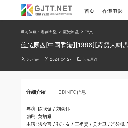
首页
香港电影
当前位置：
港剧天堂
蓝光原盘
正文
蓝光原盘[中国香港][1986][霹雳大喇叭][Bl
blu-ray
2024-04-27
蓝光原盘
详细介绍
BDINFO信息
导演: 陈欣健 / 刘观伟
编剧: 黄炳耀
主演: 洪金宝 / 张学友 / 王祖贤 / 姜大卫 / 冯淬帆 /