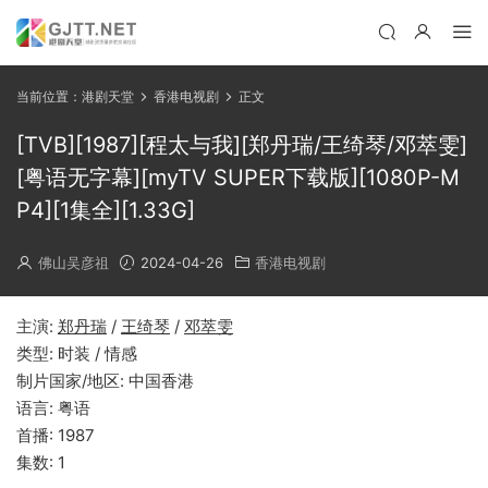
当前位置：
港剧天堂
香港电视剧
正文
[TVB][1987][程太与我][郑丹瑞/王绮琴/邓萃雯]
[粤语无字幕][myTV SUPER下载版][1080P-M
P4][1集全][1.33G]
佛山吴彦祖
2024-04-26
香港电视剧
主演:
郑丹瑞
/
王绮琴
/
邓萃雯
类型: 时装 / 情感
制片国家/地区: 中国香港
语言: 粤语
首播: 1987
集数: 1