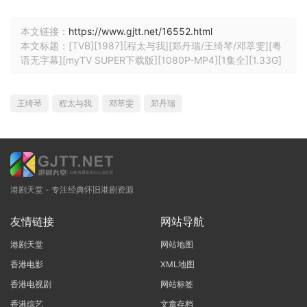
本文链接：
https://www.gjtt.net/16552.html
本文标题：[TVB][1987][程太与我][郑丹瑞/王绮琴/邓萃雯][粤
语无字幕][myTV SUPER下载版][1080P-MP4][1集全][1.33G]
王绮琴
程太与我
邓萃雯
郑丹瑞
港剧天堂 - 专注经典怀旧港剧资源
友情链接
网站导航
港剧天堂
网站地图
香港电影
XML地图
香港电视剧
网站标签
香港综艺
文章存档