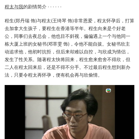
程太与我
的剧情简介 · · · · · ·
程生(郑丹瑞 饰)与程太(王绮琴 饰)非常恩爱，程太怀孕后，打算
去加拿大生孩子，要程生在香港等半年。程生向来是个好老
公，同事们去夜总会，他也目不斜视，偏偏遇上一个与他同一
栋大厦上班的女秘书(邓萃雯 饰)，令他不能自拔。女秘书欣主
动追求他，他初时抗拒，但后来却难以自控，与欣成为情侣，
发生了性关系。随著程太快将回来，程生愈来愈舍不得欣，但
二人在程太回来后，还是不得不分手。不过最后程生想到新办
法，只要令程太再怀孕，便有机会再与欣偷情。