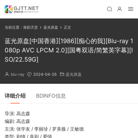
当前位置：
港剧天堂
蓝光原盘
正文
蓝光原盘[中国香港][1986][痴心的我][Blu-ray 1
080p AVC LPCM 2.0][国粤双语/简繁英字幕][I
SO/22.59G]
blu-ray
2024-04-26
蓝光原盘
详细介绍
BDINFO信息
导演: 高志森
编剧: 高志森
主演: 张学友 / 李丽珍 / 罗美薇 / 王敏德
类型: 剧情 / 喜剧 / 爱情