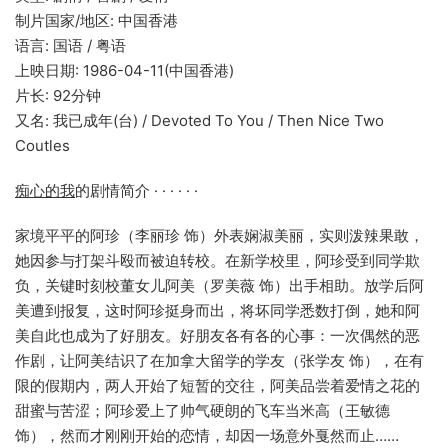
制片国家/地区: 中国香港
语言: 国语 / 粤语
上映日期: 1986-04-11(中国香港)
片长: 92分钟
又名: 我已成年(台) / Devoted To You / Then Nice Two
Coutles
痴心的我
的剧情简介 · · · · · ·
家境平平的阿珍（李丽珍 饰）外表娴淑美丽，实则泼辣果敢，
她因参与打架斗殴而被迫转校。在新学校里，阿珍受到同学欺
负，关键时刻校董女儿阿美（罗美薇 饰）出手相助。放学后阿
美遭到报复，这时阿珍挺身而出，将坏同学悉数打倒，她和阿
美自此也成为了好朋友。好朋友各有各的心事：一次偶然的恶
作剧，让阿美结识了在加拿大留学的学友（张学友 饰），在有
限的假期内，两人开始了短暂的交往，阿美品尝着爱情之花的
甜蜜与苦涩；阿珍爱上了帅气硬朗的飞车当米高（王敏德
饰），然而才刚刚开始的恋情，却因一场意外戛然而止……