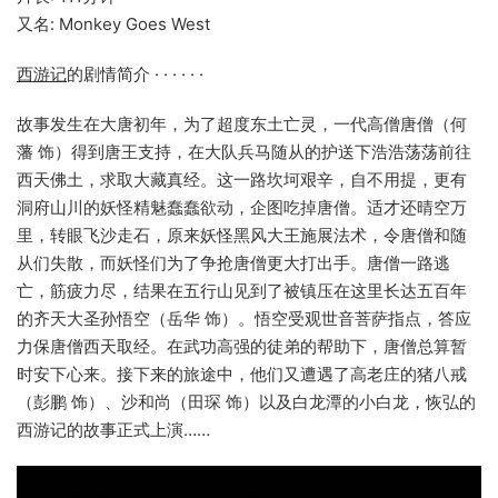
又名: Monkey Goes West
西游记
的剧情简介 · · · · · ·
故事发生在大唐初年，为了超度东土亡灵，一代高僧唐僧（何
藩 饰）得到唐王支持，在大队兵马随从的护送下浩浩荡荡前往
西天佛土，求取大藏真经。这一路坎坷艰辛，自不用提，更有
洞府山川的妖怪精魅蠢蠢欲动，企图吃掉唐僧。适才还晴空万
里，转眼飞沙走石，原来妖怪黑风大王施展法术，令唐僧和随
从们失散，而妖怪们为了争抢唐僧更大打出手。唐僧一路逃
亡，筋疲力尽，结果在五行山见到了被镇压在这里长达五百年
的齐天大圣孙悟空（岳华 饰）。悟空受观世音菩萨指点，答应
力保唐僧西天取经。在武功高强的徒弟的帮助下，唐僧总算暂
时安下心来。接下来的旅途中，他们又遭遇了高老庄的猪八戒
（彭鹏 饰）、沙和尚（田琛 饰）以及白龙潭的小白龙，恢弘的
西游记的故事正式上演……