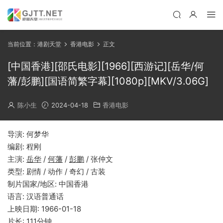
当前位置：
港剧天堂
香港电影
正文
[中国香港][邵氏电影][1966][西游记][岳华/何
藩/彭鹏][国语简繁字幕][1080p][MKV/3.06G]
陈小生
2024-04-18
香港电影
导演: 何梦华
编剧: 程刚
主演:
岳华
/
何藩
/
彭鹏
/ 张仲文
类型: 剧情 / 动作 / 奇幻 / 古装
制片国家/地区: 中国香港
语言: 汉语普通话
上映日期: 1966-01-18
片长: 111分钟