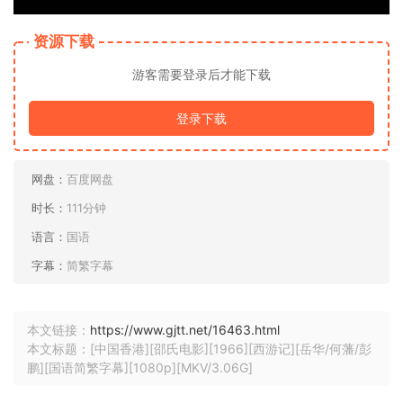
资源下载
游客需要登录后才能下载
登录下载
网盘：
百度网盘
时长：
111分钟
语言：
国语
字幕：
简繁字幕
本文链接：
https://www.gjtt.net/16463.html
本文标题：[中国香港][邵氏电影][1966][西游记][岳华/何藩/彭
鹏][国语简繁字幕][1080p][MKV/3.06G]