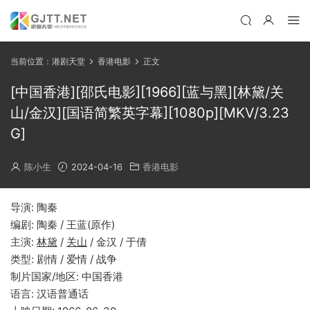
当前位置：
港剧天堂
香港电影
正文
[中国香港][邵氏电影][1966][蓝与黑][林黛/关
山/金汉][国语简繁英字幕][1080p][MKV/3.23
G]
陈小生
2024-04-16
香港电影
导演: 陶秦
编剧: 陶秦 / 王蓝(原作)
主演:
林黛
/
关山
/ 金汉 / 于倩
类型: 剧情 / 爱情 / 战争
制片国家/地区: 中国香港
语言: 汉语普通话