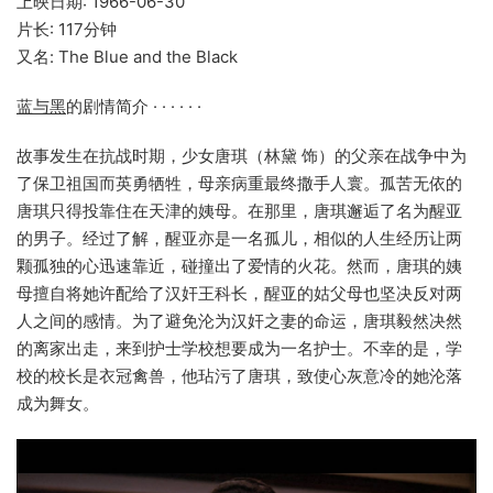
上映日期: 1966-06-30
片长: 117分钟
又名: The Blue and the Black
蓝与黑
的剧情简介 · · · · · ·
故事发生在抗战时期，少女唐琪（林黛 饰）的父亲在战争中为
了保卫祖国而英勇牺牲，母亲病重最终撒手人寰。孤苦无依的
唐琪只得投靠住在天津的姨母。在那里，唐琪邂逅了名为醒亚
的男子。经过了解，醒亚亦是一名孤儿，相似的人生经历让两
颗孤独的心迅速靠近，碰撞出了爱情的火花。然而，唐琪的姨
母擅自将她许配给了汉奸王科长，醒亚的姑父母也坚决反对两
人之间的感情。为了避免沦为汉奸之妻的命运，唐琪毅然决然
的离家出走，来到护士学校想要成为一名护士。不幸的是，学
校的校长是衣冠禽兽，他玷污了唐琪，致使心灰意冷的她沦落
成为舞女。