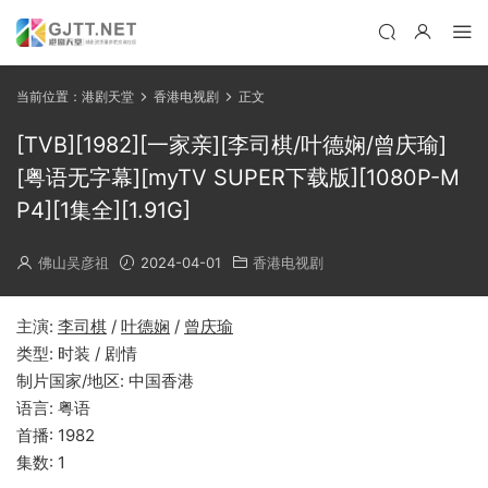
当前位置：
港剧天堂
香港电视剧
正文
[TVB][1982][一家亲][李司棋/叶德娴/曾庆瑜]
[粤语无字幕][myTV SUPER下载版][1080P-M
P4][1集全][1.91G]
佛山吴彦祖
2024-04-01
香港电视剧
主演:
李司棋
/
叶德娴
/
曾庆瑜
类型: 时装 / 剧情
制片国家/地区: 中国香港
语言: 粤语
首播: 1982
集数: 1