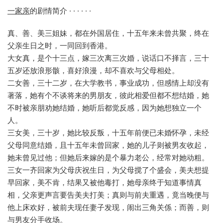
一家亲
的剧情简介 · · · · · ·
真、善、美三姐妹，都在外国居住，十五年来未曾共聚，终在
父亲生日之时，一同回到香港。
大女真，是个十三点，嫁三次离三次婚，说话口不择言，三十
五岁还放浪形骸，喜好浪漫，却不喜欢与父母相处。
二女善，三十二岁，在大学教书，事业成功，但感情上却没有
著落，她有个不谈将来的男朋友，彼此相爱但都不想结婚，她
不时被亲朋劝她结婚，她听后都觉反感，因为她想独立一个
人。
三女美，三十岁，她比较反叛，十五年前便已未婚怀孕，未经
父母同意结婚，且十五年未曾回家，她的儿子则被男友收起，
她未曾见过他；但她后来嫁的是个暴力老公，经常对她动粗。
三女一齐回家为父母庆祝生日，为父母搅了个盛会，美夫想提
早回家，美不肯，结果又被他毒打，她母亲终于知道事情真
相，父亲更声言要告美夫打美；真则与前夫重遇，竟当晚便与
他上床欢好，被前夫现任妻子发现，闹出三角关係；而善，则
与男友分手收场。