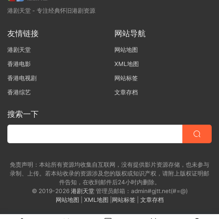
港剧天堂 - 专注经典怀旧港剧资源
友情链接
网站导航
港剧天堂
网站地图
香港电影
XML地图
香港电视剧
网站标签
香港综艺
文章存档
搜索一下
免责声明：本站所有资源均收集自互联网，没有提供影片资源存储，也未参与
录制、上传。若本站收录的资源涉及您的版权或知识产权，请附上版权证明邮
件告知，在收到邮件后24小时内删除。
© 2019-2026
港剧天堂
管理员邮箱：admin#gjtt.net(#=@)
网站地图
|
XML地图
|
网站标签
|
文章存档