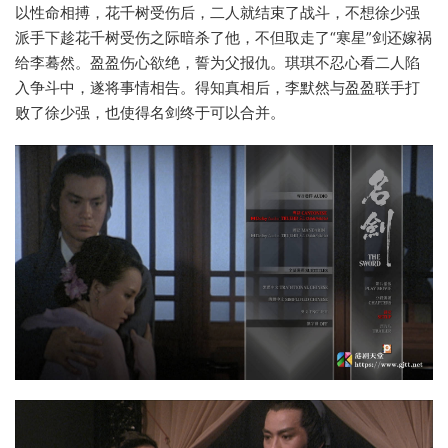
以性命相搏，花千树受伤后，二人就结束了战斗，不想徐少强
派手下趁花千树受伤之际暗杀了他，不但取走了“寒星”剑还嫁祸
给李蓦然。盈盈伤心欲绝，誓为父报仇。琪琪不忍心看二人陷
入争斗中，遂将事情相告。得知真相后，李默然与盈盈联手打
败了徐少强，也使得名剑终于可以合并。