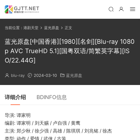
当前位置：
港剧天堂
蓝光原盘
正文
蓝光原盘[中国香港][1980][名剑][Blu-ray 1080
p AVC TrueHD 5.1][国粤双语/简繁英字幕][IS
O/22.44G]
blu-ray
2024-03-10
蓝光原盘
详细介绍
BDINFO信息
导演: 谭家明
编剧: 谭家明 / 刘天赐 / 卢自强 / 黄鹰
主演: 郑少秋 / 徐少强 / 高雄 / 陈琪琪 / 刘兆铭 / 徐杰
类型: 动作 / 爱情 / 武侠 / 古装