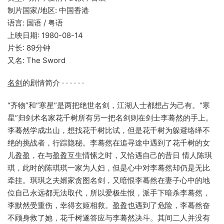
制片国家/地区: 中国香港
语言: 国语 / 粤语
上映日期: 1980-08-14
片长: 89分钟
又名: The Sword
名剑
的剧情简介 · · · · · ·
“齐物”和“寒星”是两把绝世名剑，江湖人士都想占为己有。“寒
星”归剑术名家花千树所有另一把名剑则在剑士李蓦然的手上。
李蓦然学成出山，想找花千树比试，但是花千树为躲避络绎不
绝的挑战者，行踪隐秘。李蓦然在追寻途中遇到了花千树的女
儿盈盈，在与盈盈互生情愫之时，又恰遇自己的昔日 情人陈琪
琪，此时的陈琪琪一家为人妇，但是心中对李蓦然却仍是无比
牵挂。琪琪之夫婿家贪图名剑，又暗恨李蓦然在妻子心中的地
位自己永远都无法取代，所以爱极生恨，派手下暗杀李蓦然，
李默然受重伤，幸得玄姬相救。盈盈也遇到了危险，李蓦然奋
不顾身救了她，花千树遂答应与李蓦然决斗。其间二人并没有