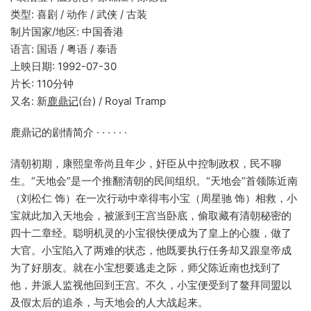
类型: 喜剧 / 动作 / 武侠 / 古装
制片国家/地区: 中国香港
语言: 国语 / 粤语 / 泰语
上映日期: 1992-07-30
片长: 110分钟
又名: 新
鹿鼎记
(台) / Royal Tramp
鹿鼎记的剧情简介 · · · · · ·
清朝初期，康熙皇帝尚且年少，奸臣从中控制政权，民不聊
生。“天地会”是一个推翻清朝的民间组织。“天地会”首领陈近南
（刘松仁 饰）在一次行动中幸得韦小宝（周星驰 饰）相救，小
宝就此加入天地会，被派到王宫当卧底，偷取藏有清朝秘密的
四十二章经。聪明机灵的小宝很快便成为了皇上的心腹，做了
大官。小宝陷入了两难的状态，他既要执行任务却又跟皇帝成
为了好朋友。就在小宝想要逃走之际，师父陈近南也找到了
他，并派人监视他回到王宫。不久，小宝便受到了鳌拜同盟以
及假太后的追杀，与天地会的人大战起来。