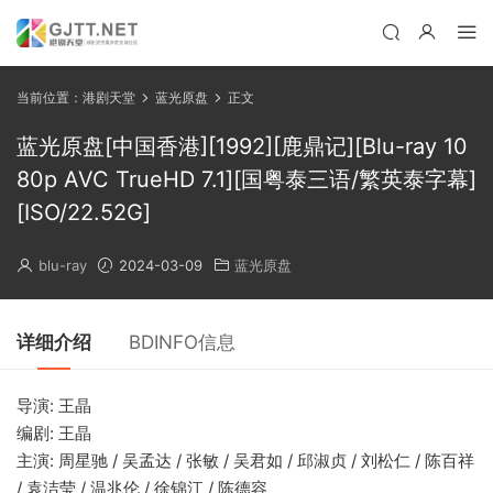
当前位置：
港剧天堂
蓝光原盘
正文
蓝光原盘[中国香港][1992][鹿鼎记][Blu-ray 10
80p AVC TrueHD 7.1][国粤泰三语/繁英泰字幕]
[ISO/22.52G]
blu-ray
2024-03-09
蓝光原盘
详细介绍
BDINFO信息
导演: 王晶
编剧: 王晶
主演: 周星驰 / 吴孟达 / 张敏 / 吴君如 / 邱淑贞 / 刘松仁 / 陈百祥
/ 袁洁莹 / 温兆伦 / 徐锦江 / 陈德容