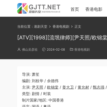
首页
香港电影
当前位置：
港剧天堂
香港电视剧
正文
[ATV][1998][流氓律师][尹天照/欧锦棠
佛山吴彦祖
2024-02-08
香港电视剧
导演: 萧笙
编剧: 刘枝华 / 余德伟
主演:
尹天照
/
欧锦棠
/
姜大卫
/
黄允材
/
甄志强
类型: 剧情 / 时装
制片国家/地区: 中国香港
语言: 国语 / 粤语