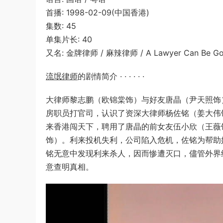
首播: 1998-02-09(中国香港)
集数: 45
单集片长: 40
又名: 金牌律师 / 麻辣律师 / A Lawyer Can Be G
流氓律师
的剧情简介 · · · · · ·
大律师黎志鹏（欧锦棠饰）与好友唐晶（尹天照饰
房职员打官司，认识了资深大律师杨佐铭（姜大伟
来香港闯天下，聘用了唐晶的前女友伍小欣（王薇
饰）。利来投机失利，公司陷入危机，佐铭为帮助
铭无意中发现利来杀人，因而惨遭灭口，儘管外界
意查明真相。