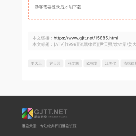
游客需要登录后才能下载
本文链接：
https://www.gjtt.net/15885.html
本文标题：[ATV][1998][流氓律师][尹天照/欧锦棠/姜大卫
姜大卫
尹天照
张文慈
欧锦棠
江美仪
流氓律
港剧天堂 - 专注经典怀旧港剧资源