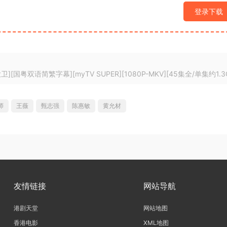
登录下载
][国粤双语简繁字幕][myTV SUPER][1080P-MKV][45集全/单集约1.3
师
王薇
甄志强
陈惠敏
黄允材
友情链接
网站导航
港剧天堂
网站地图
香港电影
XML地图