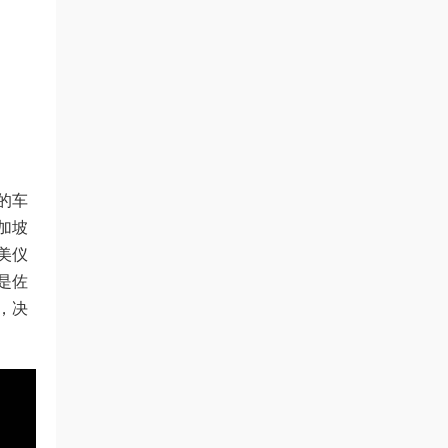
的车
加坡
美仪
是佐
，决