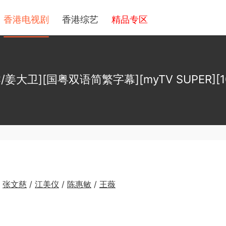
香港电视剧
香港综艺
精品专区
/姜大卫][国粤双语简繁字幕][myTV SUPER][10
/
张文慈
/
江美仪
/
陈惠敏
/
王薇