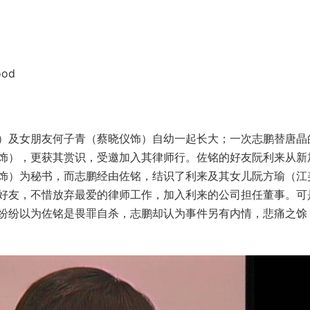
ood
）及女朋友何子青（蔡晓仪饰）自幼一起长大；一次志鹏替唐晶
饰），更获其赏识，受邀加入其律师行。佐铭的好友阮利来从新
饰）为秘书，而志鹏经由佐铭，结识了利来及其女儿阮方瑜（江
好友，不惜放弃最爱的律师工作，加入利来的公司担任董事。可
纷纷以为佐铭是畏罪自杀，志鹏却认为事件另有内情，悲痛之馀