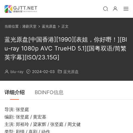
当前位置：
港剧天堂
蓝光原盘
正文
蓝光原盘[中国香港][1990][表姐，你好嘢！][Bl
u-ray 1080p AVC TrueHD 5.1][国粤双语/简繁
英字幕][ISO/23.15G]
blu-ray
2024-02-03
蓝光原盘
详细介绍
BDINFO信息
导演: 张坚庭
编剧: 张坚庭 / 黄宏基
主演: 郑裕玲 / 梁家辉 / 张坚庭 / 周文健
类型: 剧情 / 喜剧 / 动作