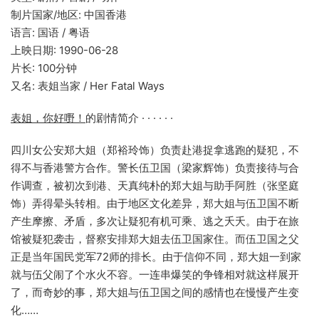
制片国家/地区: 中国香港
语言: 国语 / 粤语
上映日期: 1990-06-28
片长: 100分钟
又名: 表姐当家 / Her Fatal Ways
表姐，你好嘢！
的剧情简介 · · · · · ·
四川女公安郑大姐（郑裕玲饰）负责赴港捉拿逃跑的疑犯，不
得不与香港警方合作。警长伍卫国（梁家辉饰）负责接待与合
作调查，被初次到港、天真纯朴的郑大姐与助手阿胜（张坚庭
饰）弄得晕头转相。由于地区文化差异，郑大姐与伍卫国不断
产生摩擦、矛盾，多次让疑犯有机可乘、逃之夭夭。由于在旅
馆被疑犯袭击，督察安排郑大姐去伍卫国家住。而伍卫国之父
正是当年国民党军72师的排长。由于信仰不同，郑大姐一到家
就与伍父闹了个水火不容。一连串爆笑的争锋相对就这样展开
了，而奇妙的事，郑大姐与伍卫国之间的感情也在慢慢产生变
化……