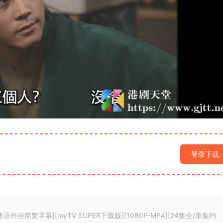
登录下载
粤语外挂简繁字幕][myTV SUPER下载版][1080P-MP4][24集全/单集约