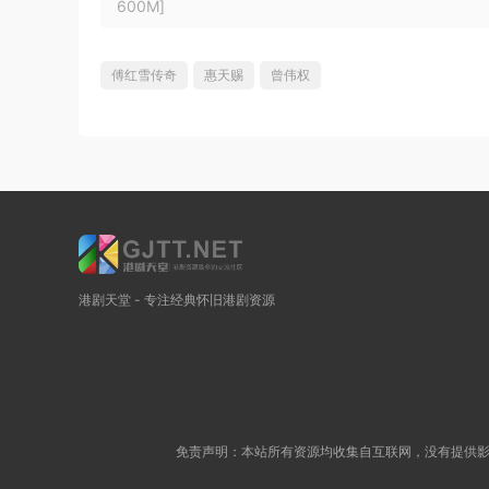
600M]
傅红雪传奇
惠天赐
曾伟权
港剧天堂 - 专注经典怀旧港剧资源
免责声明：本站所有资源均收集自互联网，没有提供影