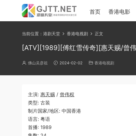
首页
香港电影
当前位置：
港剧天堂
香港电视剧
正文
[ATV][1989][傅红雪传奇][惠天赐/曾
佛山吴彦祖
2024-02-02
香港电视剧
主演:
惠天赐
/
曾伟权
类型: 古装
制片国家/地区: 中国香港
语言: 粤语
首播: 1989
集数: 24