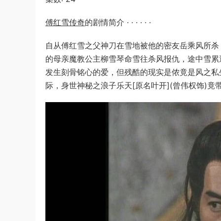
傅红雪传奇
的剧情简介 · · · · · ·
自从傅红雪之父神刀在雪地被他的密友岳乘风所杀
的母亲魔教公主柳雪琴命雪往杀风报仇，途中雪累
发生刻骨铭心的爱，但残酷的现实是侬竟是风之私
际，身世神秘之浪子乐天[原名叶开](曾伟权饰)