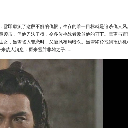
，雪即肩负了这段不解的仇恨，生存的唯一目标就是追杀仇人风
遭袭击，但他刀法了得，令多位挑战者败於他的刀下。雪更与霍
生女，当雪陷入苦恋时，又遭风布局暗杀。当雪终於找到报仇机
竟带来骇人消息︰原来雪并非雄之子……