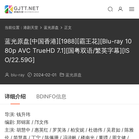
当前位置：
港剧天堂
蓝光原盘
正文
蓝光原盘[中国香港][1988][霸王花][Blu-ray 10
80p AVC TrueHD 7.1][国粤双语/繁英字幕][IS
O/22.59G]
blu-ray
2024-02-01
蓝光原盘
详细介绍
BDINFO信息
导演: 钱升玮
编剧: 郑锦富 / 邝文伟
主演: 胡慧中 / 惠英红 / 罗芙洛 / 柏安妮 / 杜德伟 / 吴君如 / 陈雅
伦 / 简慧真 / 丁宁 / 陈佩珊 / 冯淬帆 / 楼南光 / 董骠 / 周文健 /