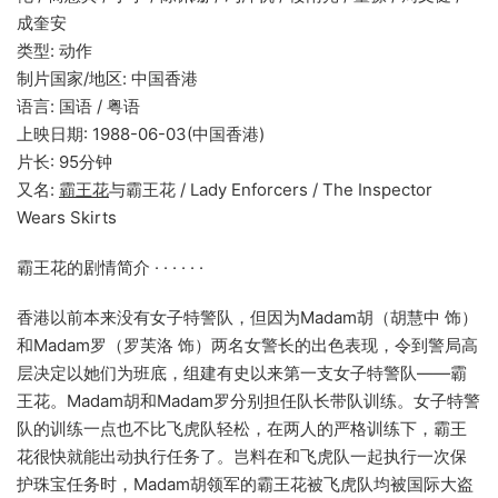
成奎安
类型: 动作
制片国家/地区: 中国香港
语言: 国语 / 粤语
上映日期: 1988-06-03(中国香港)
片长: 95分钟
又名:
霸王花
与霸王花 / Lady Enforcers / The Inspector
Wears Skirts
霸王花的剧情简介 · · · · · ·
香港以前本来没有女子特警队，但因为Madam胡（胡慧中 饰）
和Madam罗（罗芙洛 饰）两名女警长的出色表现，令到警局高
层决定以她们为班底，组建有史以来第一支女子特警队——霸
王花。Madam胡和Madam罗分别担任队长带队训练。女子特警
队的训练一点也不比飞虎队轻松，在两人的严格训练下，霸王
花很快就能出动执行任务了。岂料在和飞虎队一起执行一次保
护珠宝任务时，Madam胡领军的霸王花被飞虎队均被国际大盗