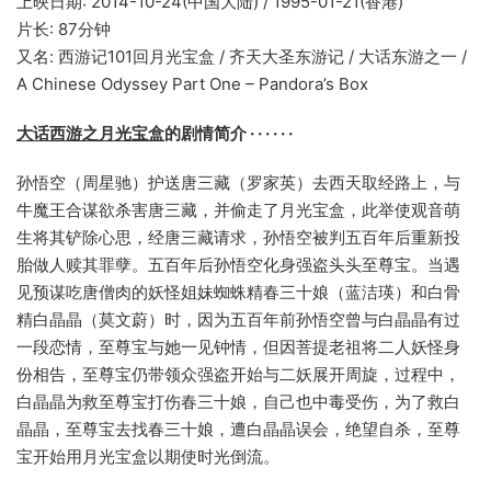
上映日期: 2014-10-24(中国大陆) / 1995-01-21(香港)
片长: 87分钟
又名: 西游记101回月光宝盒 / 齐天大圣东游记 / 大话东游之一 /
A Chinese Odyssey Part One – Pandora’s Box
大话西游之月光宝盒
的剧情简介 · · · · · ·
孙悟空（周星驰）护送唐三藏（罗家英）去西天取经路上，与
牛魔王合谋欲杀害唐三藏，并偷走了月光宝盒，此举使观音萌
生将其铲除心思，经唐三藏请求，孙悟空被判五百年后重新投
胎做人赎其罪孽。五百年后孙悟空化身强盗头头至尊宝。当遇
见预谋吃唐僧肉的妖怪姐妹蜘蛛精春三十娘（蓝洁瑛）和白骨
精白晶晶（莫文蔚）时，因为五百年前孙悟空曾与白晶晶有过
一段恋情，至尊宝与她一见钟情，但因菩提老祖将二人妖怪身
份相告，至尊宝仍带领众强盗开始与二妖展开周旋，过程中，
白晶晶为救至尊宝打伤春三十娘，自己也中毒受伤，为了救白
晶晶，至尊宝去找春三十娘，遭白晶晶误会，绝望自杀，至尊
宝开始用月光宝盒以期使时光倒流。