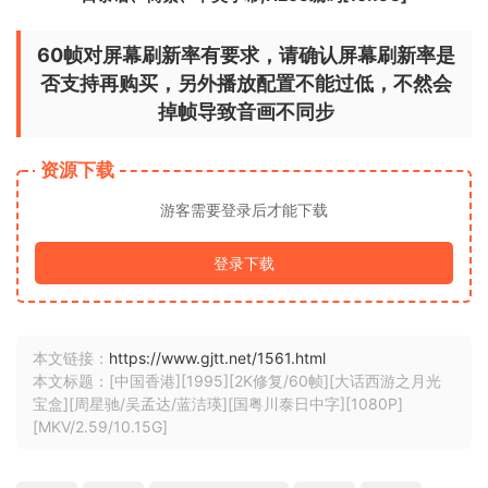
60帧对屏幕刷新率有要求，请确认屏幕刷新率是
否支持再购买，另外播放配置不能过低，不然会
掉帧导致音画不同步
资源下载
游客需要登录后才能下载
登录下载
本文链接：
https://www.gjtt.net/1561.html
本文标题：[中国香港][1995][2K修复/60帧][大话西游之月光
宝盒][周星驰/吴孟达/蓝洁瑛][国粤川泰日中字][1080P]
[MKV/2.59/10.15G]