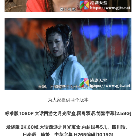
为大家提供两个版本
标准版 1080P 大话西游之月光宝盒.国粤双语.简繁字幕[2.59G]
发烧版 2K.60帧.大话西游之月光宝盒.
内封国粤5.1,、四川话、
日泰语、简繁、中英字幕,H265编码
[10.15G]