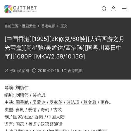
当前位置：
港剧天堂
香港电影
正文
[中国香港][1995][2K修复/60帧][大话西游之月
光宝盒][周星驰/吴孟达/蓝洁瑛][国粤川泰日中
字][1080P][MKV/2.59/10.15G]
佛山吴彦祖
2019-07-25
香港电影
导演: 刘镇伟
编剧: 刘镇伟 / 吴承恩
主演:
周星驰
/
吴孟达
/
罗家英
/
蓝洁瑛
/
莫文蔚
/ 更多…
类型: 喜剧 / 爱情 / 奇幻 / 古装
制片国家/地区: 香港 / 中国大陆
语言: 国语 / 粤语 / 汉语普通话