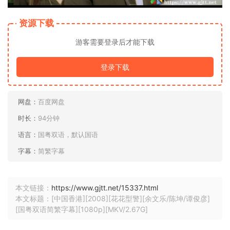
资源下载
游客需要登录后才能下载
登录下载
网盘：
百度网盘
时长：
94分钟
语言：
国粤双语，默认国语
字幕：
简繁字幕
本文链接：
https://www.gjtt.net/15337.html
本文标题：[中国香港][2008][花花型警][余文乐/陈坤/谭俊彦]
[国粤双语简繁字幕][1080p][MKV/2.67G]