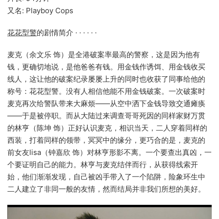
又名: Playboy Cops
花花型警
的剧情简介 · · · · · ·
麦克（余文乐 饰）是全港破案率最高的警察，这是因为他有
钱，更确切地说，是他爸爸有钱。用金钱作诱饵、用金钱收买
线人，这让他的破案纪录屡屡上升的同时也收获了同事给他的
称号：花花型警。没有人相信他能不用金钱破案。一次破案时
麦克再次给警队带来大麻烦——从空中洒下金钱导致交通瘫痪
——于是被停职。而从大陆过来调查哥哥死因的同样家财万贯
的林亨（陈坤 饰）正好认识麦克，相识当天，二人穿着同样的
西装，打着同样的领带，冥冥中的缘分，更巧合的是，麦克的
前女友lisa（钟嘉欣 饰）对林亨形影不离。一个要查出真凶，一
个要证明自己的能力。林亨与麦克结伴而行，从获得线索开
始，他们渐渐发现，自己被凶手带入了一个陷阱，险象环生中
二人建立了非同一般的友情，然而结局并非我们所想的美好。