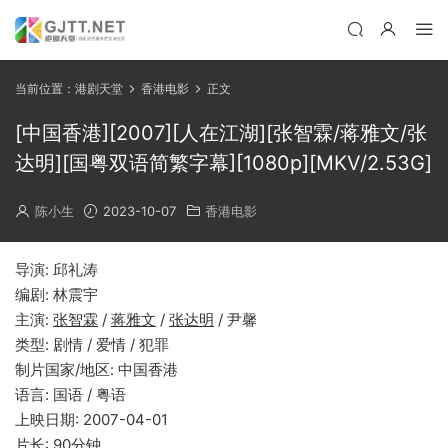
当前位置：
港剧天堂
香港电影
正文
[中国香港][2007][人在江湖][张智霖/蒋雅文/张
达明][国粤双语简繁字幕][1080p][MKV/2.53G]
陈小生
2023-10-07
香港电影
导演: 邱礼涛
编剧: 林震宇
主演:
张智霖
/
蒋雅文
/
张达明
/ 尹馨
类型: 剧情 / 爱情 / 犯罪
制片国家/地区: 中国香港
语言: 国语 / 粤语
上映日期: 2007-04-01
片长: 90分钟