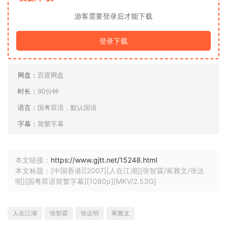
游客需要登录后才能下载
登录下载
网盘：
百度网盘
时长：
90分钟
语言：
国粤双语，默认国语
字幕：
简繁字幕
本文链接：
https://www.gjtt.net/15248.html
本文标题：[中国香港][2007][人在江湖][张智霖/蒋雅文/张达
明][国粤双语简繁字幕][1080p][MKV/2.53G]
人在江湖
张智霖
张达明
蒋雅文