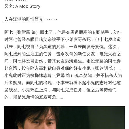
又名: A Mob Story
人在江湖
的剧情简介 · · · · · ·
阿七（张智霖 饰）回来了，他是令黑道胆寒的专职杀手，幼年
时阿七曾经亲眼目睹父亲被手下小弟发哥杀死，但十七岁出道
以来，阿七视自己为黑道的兵器，一直未向发哥复仇。这次，
阿七接到陌生雇主的任务，击杀发哥的新任女友，电光火石之
间，阿七将发哥击伤，带其女友跳海逃生。走投无路的阿七奔
赴台湾，投奔陷入高利贷自身难保的好友小鬼（张达明 饰），
小鬼此时正为槟榔妹志玲（尹馨 饰）魂牵梦绕，并不惜杀人为
后者赎身。而阿七的出现，令本来就看不起小鬼的志玲对他愈
发残忍。小鬼热血上涌，与阿七完成任务，但之后等待他们
的，却是兄弟情的岌岌可危……