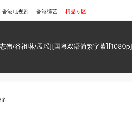
香港电视剧
香港综艺
精品专区
志伟/谷祖琳/孟瑶][国粤双语简繁字幕][1080p][M
更多…