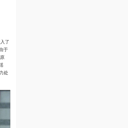
进入了
由于
中原
瑶
力处