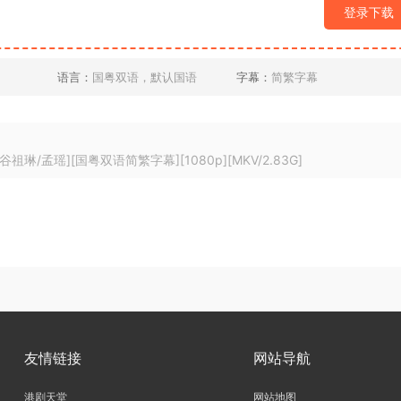
登录下载
语言：
国粤双语，默认国语
字幕：
简繁字幕
琳/孟瑶][国粤双语简繁字幕][1080p][MKV/2.83G]
友情链接
网站导航
港剧天堂
网站地图