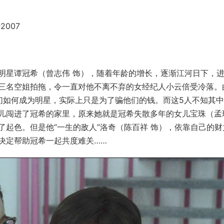
仔2007
明星谭冠希（曾志伟 饰），随着年龄的增长，逐渐江河日下，
三名空姐拍拖，令一直对他不离不弃的女经纪人小云倍受冷落。
们如何成为明星，实际上只是为了骗他们的钱。而这5人不知其
儿闯进了冠希的家里，原来她就是冠希失散多年的女儿宝珠（孟
起色。但是他“一生的敌人”洛奇（陈百祥 饰），依靠自己的财
决定帮助冠希一起共度难关……