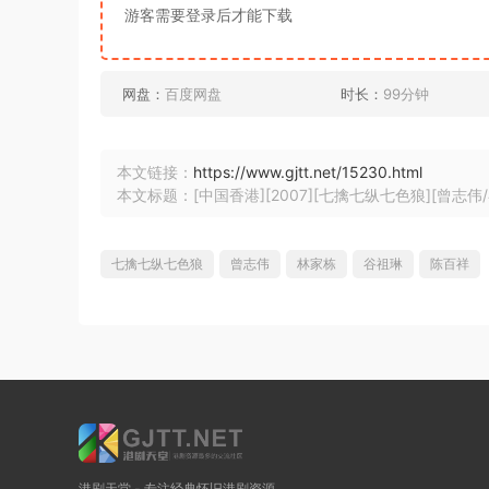
游客需要登录后才能下载
网盘：
百度网盘
时长：
99分钟
本文链接：
https://www.gjtt.net/15230.html
本文标题：[中国香港][2007][七擒七纵七色狼][曾志伟/谷祖
七擒七纵七色狼
曾志伟
林家栋
谷祖琳
陈百祥
港剧天堂 - 专注经典怀旧港剧资源