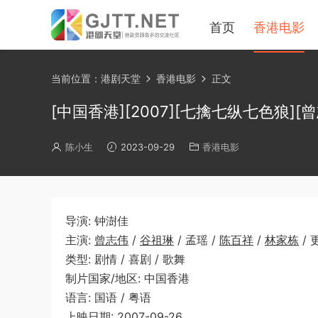
首页
香港电影
当前位置：
港剧天堂
香港电影
正文
[中国香港][2007][七擒七纵七色狼][曾
陈小生
2023-09-29
香港电影
导演: 钟澍佳
主演:
曾志伟
/
谷祖琳
/ 孟瑶 /
陈百祥
/
林家栋
/ 
类型: 剧情 / 喜剧 / 歌舞
制片国家/地区: 中国香港
语言: 国语 / 粤语
上映日期: 2007-09-26