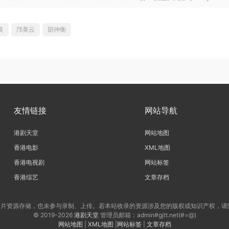
良
邝美云
邵仲衡
友情链接
网站导航
港剧天堂
网站地图
香港电影
XML地图
香港电视剧
网站标签
香港综艺
文章存档
片资源存储，也未参与录制、上传。若本站收录的资源涉及您的版权或知识产权，请
© 2019-2026
港剧天堂
管理员邮箱：admin#gjtt.net(#=@)
网站地图
|
XML地图
|
网站标签
|
文章存档