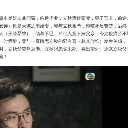
原本是好友兼同窗，临近毕业，立秋遭逢家变，犯了官非，前途
云饰）原是天谋之未婚妻，却与立秋相恋，饱嚐矛盾苦楚，后终
人（王绮琴饰），倾慕不已，后可人竟下嫁父亲，令尤俭痛苦不
一时酒醉，竟与一直暗恋立秋的郭有喜（林其欣饰）发生关係，
时，立秋父突然返港。立秋得悉父未死，喜出望外。原来立秋父
暴！