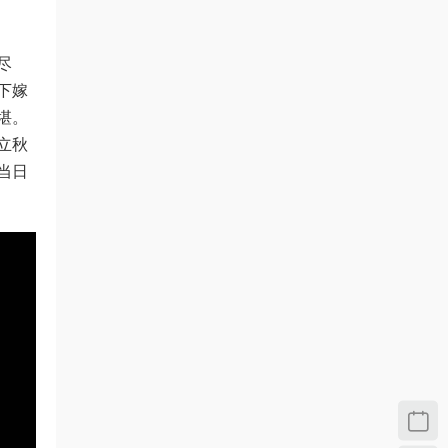
尽
下嫁
堪。
立秋
当日