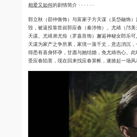
相爱又如何
的剧情简介 · · · · · ·
郭立秋（邵仲衡饰）与富家子方天谋（吴岱融饰）
毁，被逼投靠世叔郭应春（秦沛饰）。尤靖（邝美
天谋。尤靖弟尤俭（罗嘉良饰）邂逅神秘女郎乐可
天谋为家产之争所累，家境一落千丈，意志消沉，
得悉有喜身怀孕，甘愿与她结婚，免尤靖伤心。此
受应春陷害，现在回来找应春算帐，遂掀起一场风