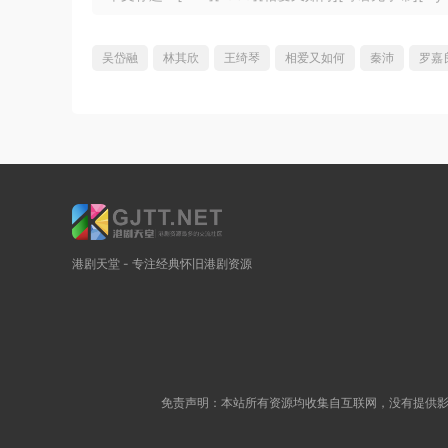
吴岱融
林其欣
王绮琴
相爱又如何
秦沛
罗嘉
港剧天堂 - 专注经典怀旧港剧资源
免责声明：本站所有资源均收集自互联网，没有提供影