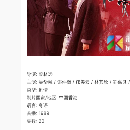
导演: 梁材远
主演:
吴岱融
/
邵仲衡
/
邝美云
/
林其欣
/
罗嘉良
类型: 剧情
制片国家/地区: 中国香港
语言: 粤语
首播: 1989
集数: 20