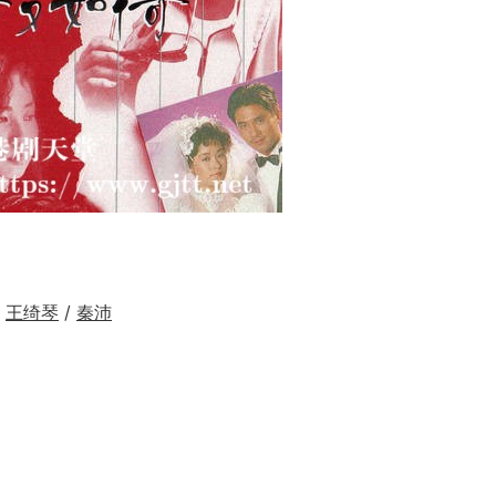
/
王绮琴
/
秦沛