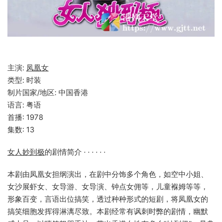
主演:
凤凰女
类型: 时装
制片国家/地区: 中国香港
语言: 粤语
首播: 1978
集数: 13
女人妙到极
的剧情简介 · · · · · ·
本剧由凤凰女担纲演出，在剧中分饰多个角色，如空中小姐、
女沙展虾女、女导游、女导演、钟点女佣等，儿童褓姆等等，
形象百变，言语出位搞笑，透过种种形式的短剧，将凤凰女的
搞笑细胞发挥得淋漓尽致。本剧经常有讽刺时弊的剧情，幽默