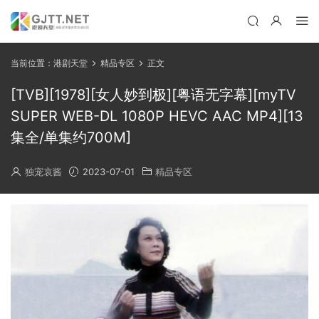
当前位置：
港剧天堂
精品专区
正文
[TVB][1978][女人妙到极][粤语无字幕][myTV
SUPER WEB-DL 1080P HEVC AAC MP4][13
集全/单集约700M]
独宠哀酱
2023-07-01
精品专区