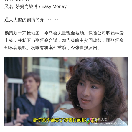
又名: 妙婿向钱冲 / Easy Money
通天大盗
的剧情简介 · · · · · ·
杨策划一宗抢劫案，令马会大量现金被劫。保险公司职员林爱
上杨，并私下与张督察合谋，劝告杨暗中交回劫款，而张督察
却私容劫款。杨唯有将案件重演，令张自投罗网。