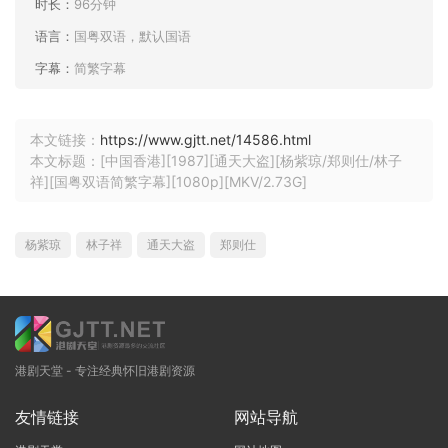
时长：
96分钟
语言：
国粤双语，默认国语
字幕：
简繁字幕
本文链接：
https://www.gjtt.net/14586.html
本文标题：[中国香港][1987][通天大盗][杨紫琼/郑则仕/林子
祥][国粤双语简繁字幕][1080p][MKV/2.73G]
杨紫琼
林子祥
通天大盗
郑则仕
港剧天堂 - 专注经典怀旧港剧资源
友情链接
网站导航