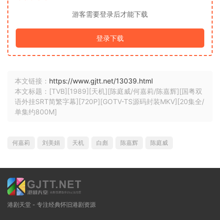
游客需要登录后才能下载
登录下载
本文链接：
https://www.gjtt.net/13039.html
本文标题：[TVB][1989][天机][陈庭威/何嘉莉/陈嘉辉][国粤双
语外挂SRT简繁字幕][720P][GOTV-TS源码封装MKV][20集全/
单集约800M]
何嘉莉
刘美娟
天机
白彪
陈嘉辉
陈庭威
港剧天堂 - 专注经典怀旧港剧资源