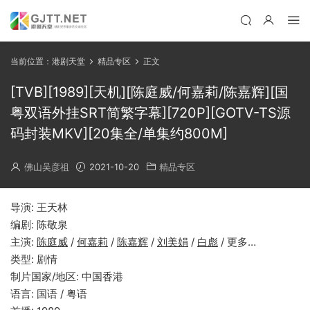
当前位置：
港剧天堂
精品专区
正文
[TVB][1989][天机][陈庭威/何嘉莉/陈嘉辉][国
粤双语外挂SRT简繁字幕][720P][GOTV-TS源
码封装MKV][20集全/单集约800M]
佛山吴彦祖
2021-10-20
精品专区
导演: 王天林
编剧: 陈敬泉
主演:
陈庭威
/
何嘉莉
/
陈嘉辉
/
刘美娟
/
白彪
/ 更多…
类型: 剧情
制片国家/地区: 中国香港
语言: 国语 / 粤语