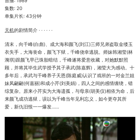
首播: 1989
集数: 20
单集片长: 43分钟
天机
的剧情简介 · · · · · ·
清末，向千峰(白彪)、成大海和颜飞(刘江)三师兄弟盗取金缕玉
衣失手，大海丧命，颜飞下狱，千峰侥幸逃脱。师妹韩湘莹(林
漪琪)跟颜飞早已珠胎暗结，千峰遂将爱意收藏，对她默默照
顾，并将其毕生武学授予其子承武(陈嘉辉)，湘莹大为感动。十
多年后，承武与千峰养子天恩(陈庭威)认识了戏班的一对金兰姐
妹凤翩翩(何嘉丽)和成小芹(刘美娟)，四人之间的感情缠绕，错
综复杂。原来小芹实为大海遗孤，与母亲(胡美仪)相依为命，后
来颜飞成功逃狱，误以为千峰当年见利忘义，如今更夺其所
爱，新仇旧恨一一爆发……