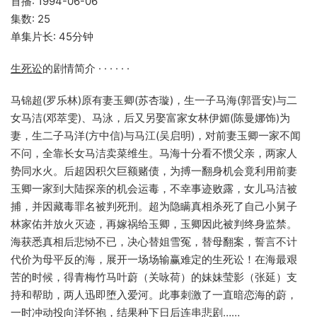
首播: 1994-06-06
集数: 25
单集片长: 45分钟
生死讼
的剧情简介 · · · · · ·
马锦超(罗乐林)原有妻玉卿(苏杏璇)，生一子马海(郭晋安)与二
女马洁(邓萃雯)、马泳，后又另娶富家女林伊媚(陈曼娜饰)为
妻，生二子马洋(方中信)与马江(吴启明)，对前妻玉卿一家不闻
不问，全靠长女马洁卖菜维生。马海十分看不惯父亲，两家人
势同水火。后超因积欠巨额赌债，为搏一翻身机会竟利用前妻
玉卿一家到大陆探亲的机会运毒，不幸事迹败露，女儿马洁被
捕，并因藏毒罪名被判死刑。超为隐瞒真相杀死了自己小舅子
林家佑并放火灭迹，再嫁祸给玉卿，玉卿因此被判终身监禁。
海获悉真相后悲恸不已，决心替姐雪冤，替母翻案，誓言不计
代价为母平反的海，展开一场场输赢难定的生死讼！在海最艰
苦的时候，得青梅竹马叶蔚（关咏荷）的妹妹莹影（张延）支
持和帮助，两人迅即堕入爱河。此事刺激了一直暗恋海的蔚，
一时冲动投向洋怀抱，结果种下日后连串悲剧……