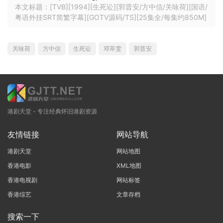
本文标题：[TVB][1994][生死讼][郭晋安/方中信/关咏荷][国语/
粤语外挂SRT简繁字幕][GOTV源码/TS][25集全/每集约850M]
关咏荷
方中信
生死讼
邓萃雯
郭晋安
港剧天堂 - 专注经典怀旧港剧资源
友情链接
网站导航
港剧天堂
网站地图
香港电影
XML地图
香港电视剧
网站标签
香港综艺
文章存档
搜索一下