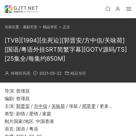
当前位置：
港剧天堂
精品专区
正文
[TVB][1994][生死讼][郭晋安/方中信/关咏荷]
[国语/粤语外挂SRT简繁字幕][GOTV源码/TS]
[25集全/每集约850M]
倚楼听风雨
2021-05-22
精品专区
导演: 曾瑾昌
编剧: 曾瑾昌
主演:
郭晋安
/
方中信
/
关咏荷
/ 张延 /
邓萃雯
/ 更多…
类型: 剧情 / 爱情 / 家庭
制片国家/地区: 中国香港
语言: 国语 / 粤语